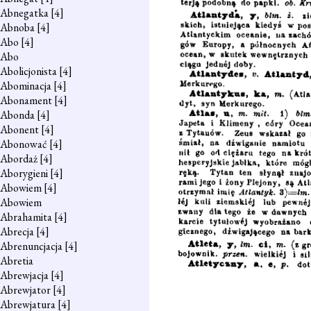
Abnegatka
[4]
Abnoba
[4]
Abo
[4]
Abo
Abolicjonista
[4]
Abominacja
[4]
Abonament
[4]
Abonda
[4]
Abonent
[4]
Abonować
[4]
Abordaż
[4]
Aborygieni
[4]
Abowiem
[4]
Abowiem
Abrahamita
[4]
Abrecja
[4]
Abrenuncjacja
[4]
Abretia
Abrewjacja
[4]
Abrewjator
[4]
Abrewjatura
[4]