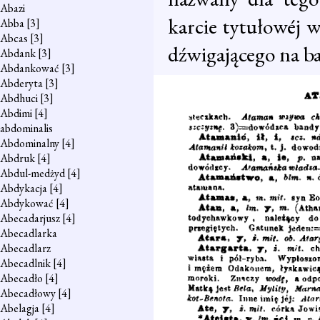
Abazi
karcie tytułowéj 
Abba
[3]
Abcas
[3]
dźwigającego na ba
Abdank
[3]
Abdankować
[3]
Abderyta
[3]
Abdhuci
[3]
Abdimi
[4]
abdominalis
Abdominalny
[4]
Abdruk
[4]
Abdul-medżyd
[4]
Abdykacja
[4]
Abdykować
[4]
Abecadarjusz
[4]
Abecadlarka
Abecadlarz
Abecadlnik
[4]
Abecadło
[4]
Abecadłowy
[4]
Abelagja
[4]