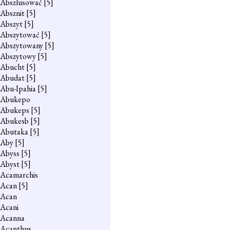
Abszlusować
[5]
Absznit
[5]
Abszyt
[5]
Abszytować
[5]
Abszytowany
[5]
Abszytowy
[5]
Abucht
[5]
Abudat
[5]
Abu-Ipahia
[5]
Abukepo
Abukeps
[5]
Abukesb
[5]
Abutaka
[5]
Aby
[5]
Abyss
[5]
Abyst
[5]
Acamarchis
Acan
[5]
Acan
Acani
Acanna
Acanthus