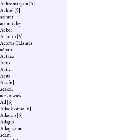
Achromatyzm
[5]
Achtel
[5]
acimut
acimutalny
Acker
A conto
[6]
Acorus Calamus
aćpan
Actaea
Actis
Activa
Acus
Acz
[6]
aczkoli
aczkolwiek
Ad
[6]
Adadżissimo
[6]
Adadżjo
[6]
Adagio
Adagissimo
adam