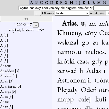
A
B
C
Ć
D
E
F
G
H
I
J
K
L
Ł
M
N
Otwórz
na stronie
Atlas
,
u
,
m. mi
1-200/2117
artykuły hasłowe: 1759
Klimeny, córy Oce
A
[3]
wskazał go za ka
A
[3]
A
[3]
namiotu niebios.
A
[3]
A
[3]
krótki czas, gdy p
A
[3]
Abacus
zerwać li Atlas i
Abaddon
[3]
Abakus
[3]
Astronomji. Córa
Aban
[3]
Abartarea
[3]
Plejady. Odeń ot
Abarys
[3]
Abas
[3]
mapp całéj kuli 
Abass
nazwany dla tego
Abaz
[3]