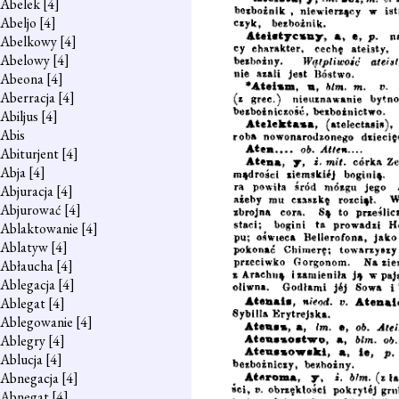
Abelek
[4]
Abeljo
[4]
Abelkowy
[4]
Abelowy
[4]
Abeona
[4]
Aberracja
[4]
Abiljus
[4]
Abis
Abiturjent
[4]
Abja
[4]
Abjuracja
[4]
Abjurować
[4]
Ablaktowanie
[4]
Ablatyw
[4]
Abłaucha
[4]
Ablegacja
[4]
Ablegat
[4]
Ablegowanie
[4]
Ablegry
[4]
Ablucja
[4]
Abnegacja
[4]
Abnegat
[4]