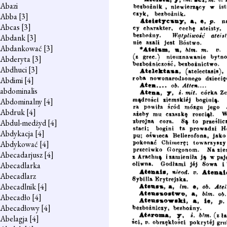
Abazi
Abba
[3]
Abcas
[3]
Abdank
[3]
Abdankować
[3]
Abderyta
[3]
Abdhuci
[3]
Abdimi
[4]
abdominalis
Abdominalny
[4]
Abdruk
[4]
Abdul-medżyd
[4]
Abdykacja
[4]
Abdykować
[4]
Abecadarjusz
[4]
Abecadlarka
Abecadlarz
Abecadlnik
[4]
Abecadło
[4]
Abecadłowy
[4]
Abelagja
[4]