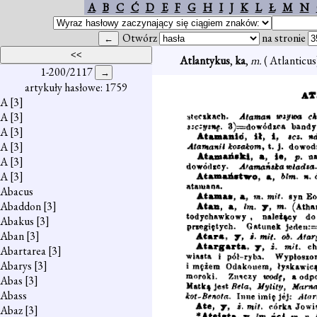
A
B
C
Ć
D
E
F
G
H
I
J
K
L
Ł
M
N
Otwórz
na stronie
Atlantykus
,
ka
,
m.
( Atlanticus
1-200/2117
artykuły hasłowe: 1759
A
[3]
A
[3]
A
[3]
A
[3]
A
[3]
A
[3]
Abacus
Abaddon
[3]
Abakus
[3]
Aban
[3]
Abartarea
[3]
Abarys
[3]
Abas
[3]
Abass
Abaz
[3]