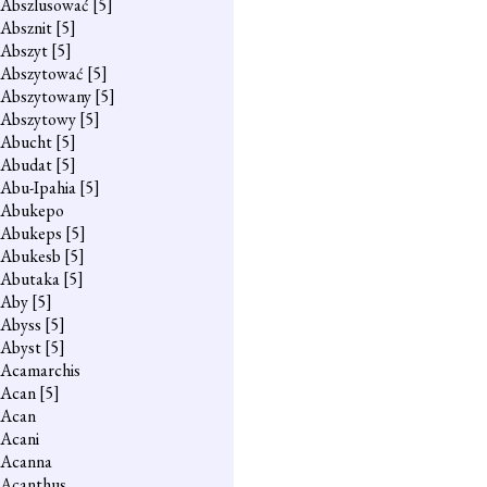
Abszlusować
[5]
Absznit
[5]
Abszyt
[5]
Abszytować
[5]
Abszytowany
[5]
Abszytowy
[5]
Abucht
[5]
Abudat
[5]
Abu-Ipahia
[5]
Abukepo
Abukeps
[5]
Abukesb
[5]
Abutaka
[5]
Aby
[5]
Abyss
[5]
Abyst
[5]
Acamarchis
Acan
[5]
Acan
Acani
Acanna
Acanthus