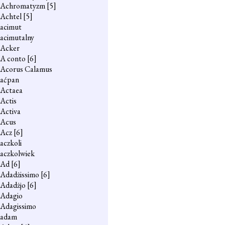
Achromatyzm
[5]
Achtel
[5]
acimut
acimutalny
Acker
A conto
[6]
Acorus Calamus
aćpan
Actaea
Actis
Activa
Acus
Acz
[6]
aczkoli
aczkolwiek
Ad
[6]
Adadżissimo
[6]
Adadżjo
[6]
Adagio
Adagissimo
adam