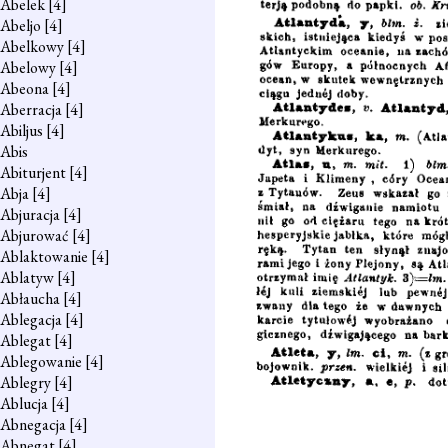
Abelek
[4]
Abeljo
[4]
Abelkowy
[4]
Abelowy
[4]
Abeona
[4]
Aberracja
[4]
Abiljus
[4]
Abis
Abiturjent
[4]
Abja
[4]
Abjuracja
[4]
Abjurować
[4]
Ablaktowanie
[4]
Ablatyw
[4]
Abłaucha
[4]
Ablegacja
[4]
Ablegat
[4]
Ablegowanie
[4]
Ablegry
[4]
Ablucja
[4]
Abnegacja
[4]
Abnegat
[4]