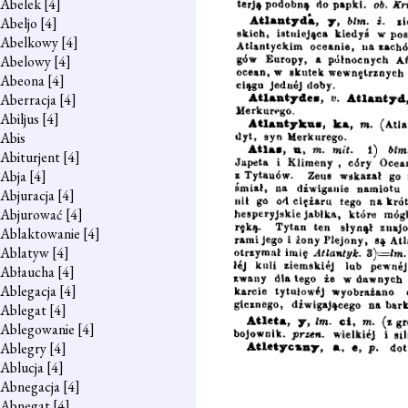
Abelek
[4]
Abeljo
[4]
Abelkowy
[4]
Abelowy
[4]
Abeona
[4]
Aberracja
[4]
Abiljus
[4]
Abis
Abiturjent
[4]
Abja
[4]
Abjuracja
[4]
Abjurować
[4]
Ablaktowanie
[4]
Ablatyw
[4]
Abłaucha
[4]
Ablegacja
[4]
Ablegat
[4]
Ablegowanie
[4]
Ablegry
[4]
Ablucja
[4]
Abnegacja
[4]
Abnegat
[4]