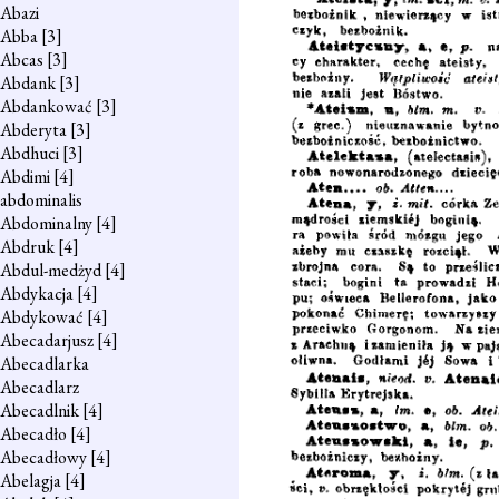
Abazi
Abba
[3]
Abcas
[3]
Abdank
[3]
Abdankować
[3]
Abderyta
[3]
Abdhuci
[3]
Abdimi
[4]
abdominalis
Abdominalny
[4]
Abdruk
[4]
Abdul-medżyd
[4]
Abdykacja
[4]
Abdykować
[4]
Abecadarjusz
[4]
Abecadlarka
Abecadlarz
Abecadlnik
[4]
Abecadło
[4]
Abecadłowy
[4]
Abelagja
[4]