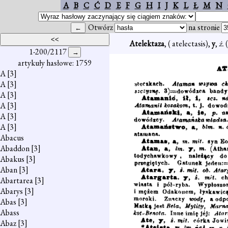
A
B
C
Ć
D
E
F
G
H
I
J
K
L
Ł
M
N
Otwórz
na stronie
Atelektaza
, ( atelectasis),
y
,
ż.
1-200/2117
artykuły hasłowe: 1759
A
[3]
A
[3]
A
[3]
A
[3]
A
[3]
A
[3]
Abacus
Abaddon
[3]
Abakus
[3]
Aban
[3]
Abartarea
[3]
Abarys
[3]
Abas
[3]
Abass
Abaz
[3]