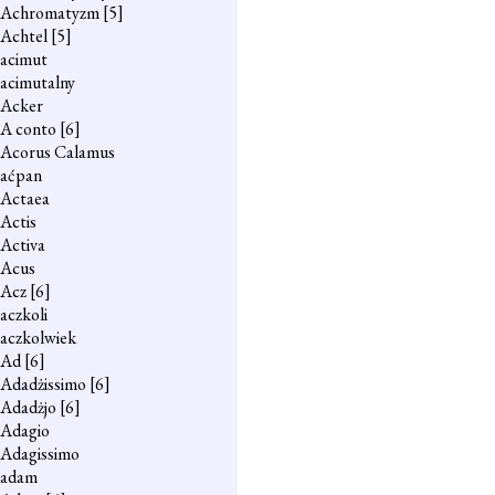
Achromatyzm
[5]
Achtel
[5]
acimut
acimutalny
Acker
A conto
[6]
Acorus Calamus
aćpan
Actaea
Actis
Activa
Acus
Acz
[6]
aczkoli
aczkolwiek
Ad
[6]
Adadżissimo
[6]
Adadżjo
[6]
Adagio
Adagissimo
adam