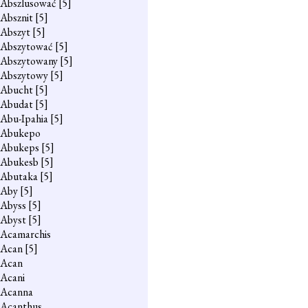
Abszlusować
[5]
Absznit
[5]
Abszyt
[5]
Abszytować
[5]
Abszytowany
[5]
Abszytowy
[5]
Abucht
[5]
Abudat
[5]
Abu-Ipahia
[5]
Abukepo
Abukeps
[5]
Abukesb
[5]
Abutaka
[5]
Aby
[5]
Abyss
[5]
Abyst
[5]
Acamarchis
Acan
[5]
Acan
Acani
Acanna
Acanthus