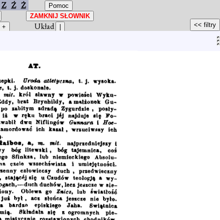
Z
Ź
Ż
Układ