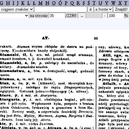
G
H
I
J
K
L
Ł
M
N
O
Ó
P
Q
R
S
Ś
T
U
V
W
X
Y
na stronie
/2280
%