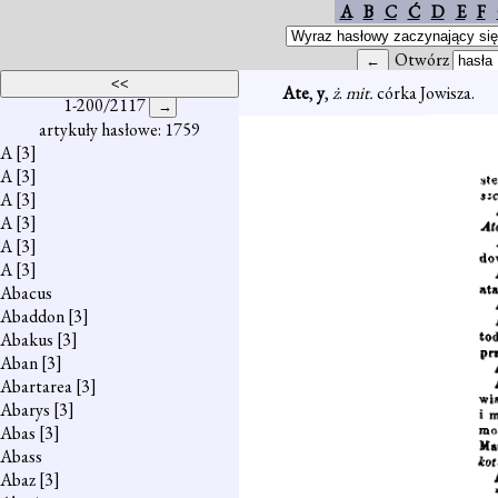
A
B
C
Ć
D
E
F
Otwórz
Ate
,
y
,
ż
.
mit.
córka Jowisza.
1-200/2117
artykuły hasłowe: 1759
A
[3]
A
[3]
A
[3]
A
[3]
A
[3]
A
[3]
Abacus
Abaddon
[3]
Abakus
[3]
Aban
[3]
Abartarea
[3]
Abarys
[3]
Abas
[3]
Abass
Abaz
[3]