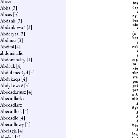
Abazi
Abba
[3]
Abcas
[3]
Abdank
[3]
Abdankować
[3]
Abderyta
[3]
Abdhuci
[3]
Abdimi
[4]
abdominalis
Abdominalny
[4]
Abdruk
[4]
Abdul-medżyd
[4]
Abdykacja
[4]
Abdykować
[4]
Abecadarjusz
[4]
Abecadlarka
Abecadlarz
Abecadlnik
[4]
Abecadło
[4]
Abecadłowy
[4]
Abelagja
[4]
Abelek
[4]