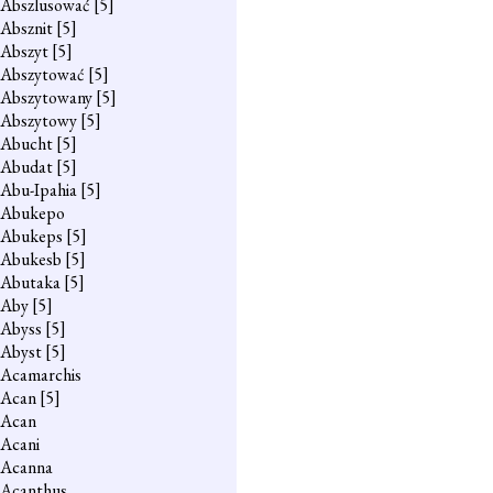
Abszlusować
[5]
Absznit
[5]
Abszyt
[5]
Abszytować
[5]
Abszytowany
[5]
Abszytowy
[5]
Abucht
[5]
Abudat
[5]
Abu-Ipahia
[5]
Abukepo
Abukeps
[5]
Abukesb
[5]
Abutaka
[5]
Aby
[5]
Abyss
[5]
Abyst
[5]
Acamarchis
Acan
[5]
Acan
Acani
Acanna
Acanthus