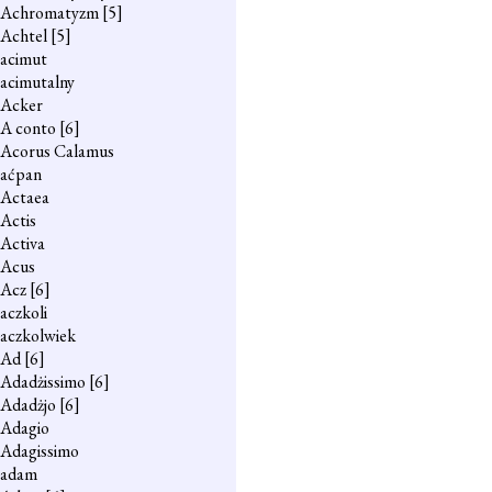
Achromatyzm
[5]
Achtel
[5]
acimut
acimutalny
Acker
A conto
[6]
Acorus Calamus
aćpan
Actaea
Actis
Activa
Acus
Acz
[6]
aczkoli
aczkolwiek
Ad
[6]
Adadżissimo
[6]
Adadżjo
[6]
Adagio
Adagissimo
adam