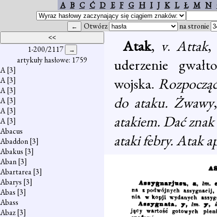
A
B
C
Ć
D
E
F
G
H
I
J
K
L
Ł
M
N
Otwórz
na stronie
Atak
,
v
.
Attak
1-200/2117
artykuły hasłowe: 1759
uderzenie gwałto
A
[3]
wojska.
Rozpoczą
A
[3]
A
[3]
do ataku. Żwawy
,
A
[3]
A
[3]
atakiem. Dać znak
A
[3]
Abacus
ataki febry. Atak a
Abaddon
[3]
Abakus
[3]
Aban
[3]
Abartarea
[3]
Abarys
[3]
Abas
[3]
Abass
Abaz
[3]