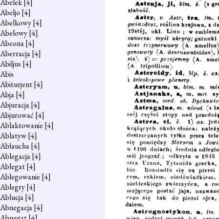
Abelek
[4]
Abeljo
[4]
Abelkowy
[4]
Abelowy
[4]
Abeona
[4]
Aberracja
[4]
Abiljus
[4]
Abis
Abiturjent
[4]
Abja
[4]
Abjuracja
[4]
Abjurować
[4]
Ablaktowanie
[4]
Ablatyw
[4]
Abłaucha
[4]
Ablegacja
[4]
Ablegat
[4]
Ablegowanie
[4]
Ablegry
[4]
Ablucja
[4]
Abnegacja
[4]
Abnegat
[4]