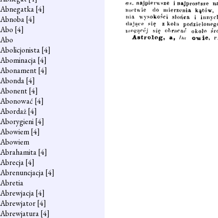
Abnegatka
[4]
Abnoba
[4]
Abo
[4]
Abo
Abolicjonista
[4]
Abominacja
[4]
Abonament
[4]
Abonda
[4]
Abonent
[4]
Abonować
[4]
Abordaż
[4]
Aborygieni
[4]
Abowiem
[4]
Abowiem
Abrahamita
[4]
Abrecja
[4]
Abrenuncjacja
[4]
Abretia
Abrewjacja
[4]
Abrewjator
[4]
Abrewjatura
[4]