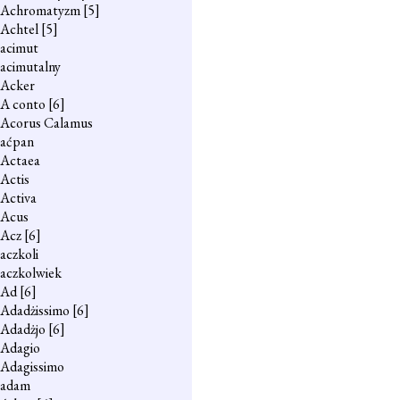
Achromatyzm
[5]
Achtel
[5]
acimut
acimutalny
Acker
A conto
[6]
Acorus Calamus
aćpan
Actaea
Actis
Activa
Acus
Acz
[6]
aczkoli
aczkolwiek
Ad
[6]
Adadżissimo
[6]
Adadżjo
[6]
Adagio
Adagissimo
adam