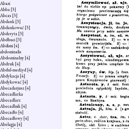
Abazi
Abba
[3]
Abcas
[3]
Abdank
[3]
Abdankować
[3]
Abderyta
[3]
Abdhuci
[3]
Abdimi
[4]
abdominalis
Abdominalny
[4]
Abdruk
[4]
Abdul-medżyd
[4]
Abdykacja
[4]
Abdykować
[4]
Abecadarjusz
[4]
Abecadlarka
Abecadlarz
Abecadlnik
[4]
Abecadło
[4]
Abecadłowy
[4]
Abelagja
[4]