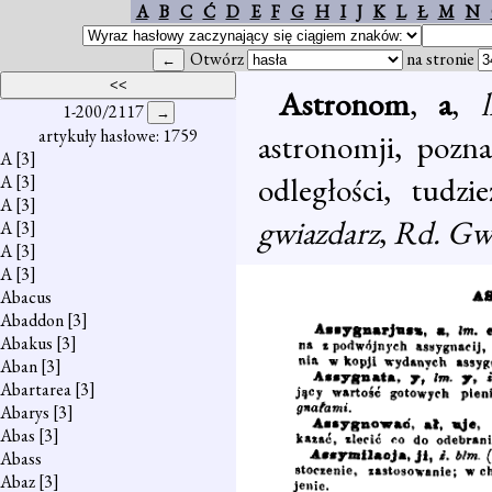
A
B
C
Ć
D
E
F
G
H
I
J
K
L
Ł
M
N
Otwórz
na stronie
Astronom
,
a
,
1-200/2117
artykuły hasłowe: 1759
astronomji, pozna
A
[3]
odległości, tudzi
A
[3]
A
[3]
gwiazdarz
,
Rd. Gwi
A
[3]
A
[3]
A
[3]
Abacus
Abaddon
[3]
Abakus
[3]
Aban
[3]
Abartarea
[3]
Abarys
[3]
Abas
[3]
Abass
Abaz
[3]