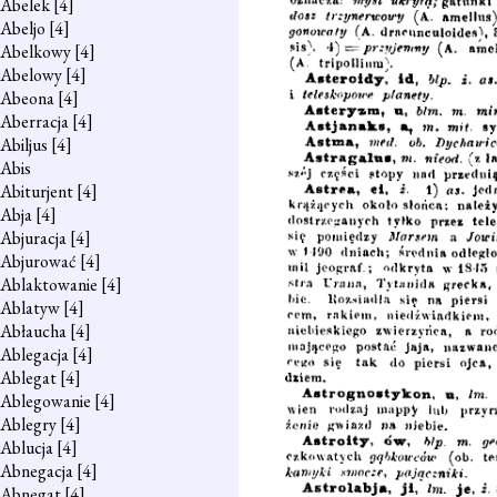
Abelek
[4]
Abeljo
[4]
Abelkowy
[4]
Abelowy
[4]
Abeona
[4]
Aberracja
[4]
Abiljus
[4]
Abis
Abiturjent
[4]
Abja
[4]
Abjuracja
[4]
Abjurować
[4]
Ablaktowanie
[4]
Ablatyw
[4]
Abłaucha
[4]
Ablegacja
[4]
Ablegat
[4]
Ablegowanie
[4]
Ablegry
[4]
Ablucja
[4]
Abnegacja
[4]
Abnegat
[4]