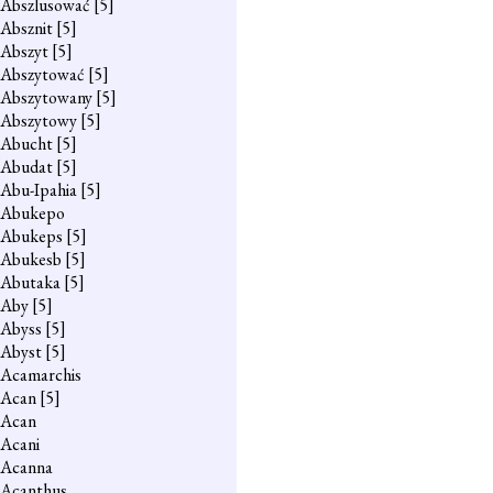
Abszlusować
[5]
Absznit
[5]
Abszyt
[5]
Abszytować
[5]
Abszytowany
[5]
Abszytowy
[5]
Abucht
[5]
Abudat
[5]
Abu-Ipahia
[5]
Abukepo
Abukeps
[5]
Abukesb
[5]
Abutaka
[5]
Aby
[5]
Abyss
[5]
Abyst
[5]
Acamarchis
Acan
[5]
Acan
Acani
Acanna
Acanthus