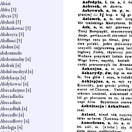
Abazi
Abba
[3]
Abcas
[3]
Abdank
[3]
Abdankować
[3]
Abderyta
[3]
Abdhuci
[3]
Abdimi
[4]
abdominalis
Abdominalny
[4]
Abdruk
[4]
Abdul-medżyd
[4]
Abdykacja
[4]
Abdykować
[4]
Abecadarjusz
[4]
Abecadlarka
Abecadlarz
Abecadlnik
[4]
Abecadło
[4]
Abecadłowy
[4]
Abelagja
[4]