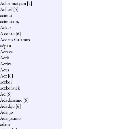
Achromatyzm
[5]
Achtel
[5]
acimut
acimutalny
Acker
A conto
[6]
Acorus Calamus
aćpan
Actaea
Actis
Activa
Acus
Acz
[6]
aczkoli
aczkolwiek
Ad
[6]
Adadżissimo
[6]
Adadżjo
[6]
Adagio
Adagissimo
adam