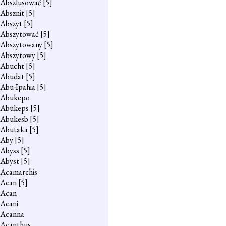
Abszlusować
[5]
Absznit
[5]
Abszyt
[5]
Abszytować
[5]
Abszytowany
[5]
Abszytowy
[5]
Abucht
[5]
Abudat
[5]
Abu-Ipahia
[5]
Abukepo
Abukeps
[5]
Abukesb
[5]
Abutaka
[5]
Aby
[5]
Abyss
[5]
Abyst
[5]
Acamarchis
Acan
[5]
Acan
Acani
Acanna
Acanthus