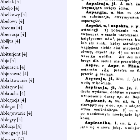
Abelek
[4]
Abeljo
[4]
Abelkowy
[4]
Abelowy
[4]
Abeona
[4]
Aberracja
[4]
Abiljus
[4]
Abis
Abiturjent
[4]
Abja
[4]
Abjuracja
[4]
Abjurować
[4]
Ablaktowanie
[4]
Ablatyw
[4]
Abłaucha
[4]
Ablegacja
[4]
Ablegat
[4]
Ablegowanie
[4]
Ablegry
[4]
Ablucja
[4]
Abnegacja
[4]
Abnegat
[4]