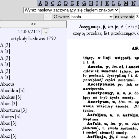
A
B
C
Ć
D
E
F
G
H
I
J
K
L
Ł
M
N
Otwórz
na stronie
Assygnacja
,
ji
,
lm.
je
,
ż.
( z łać
1-200/2117
czego; przekaz, list przekazujący.
O
artykuły hasłowe: 1759
A
[3]
A
[3]
A
[3]
A
[3]
A
[3]
A
[3]
Abacus
Abaddon
[3]
Abakus
[3]
Aban
[3]
Abartarea
[3]
Abarys
[3]
Abas
[3]
Abass
Abaz
[3]