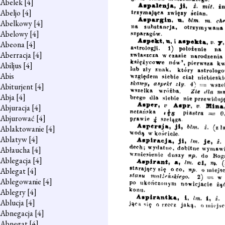
Abelek
[4]
Abeljo
[4]
Abelkowy
[4]
Abelowy
[4]
Abeona
[4]
Aberracja
[4]
Abiljus
[4]
Abis
Abiturjent
[4]
Abja
[4]
Abjuracja
[4]
Abjurować
[4]
Ablaktowanie
[4]
Ablatyw
[4]
Abłaucha
[4]
Ablegacja
[4]
Ablegat
[4]
Ablegowanie
[4]
Ablegry
[4]
Ablucja
[4]
Abnegacja
[4]
Abnegat
[4]