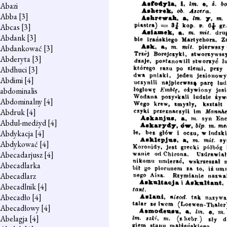
Abazi
Abba
[3]
Abcas
[3]
Abdank
[3]
Abdankować
[3]
Abderyta
[3]
Abdhuci
[3]
Abdimi
[4]
abdominalis
Abdominalny
[4]
Abdruk
[4]
Abdul-medżyd
[4]
Abdykacja
[4]
Abdykować
[4]
Abecadarjusz
[4]
Abecadlarka
Abecadlarz
Abecadlnik
[4]
Abecadło
[4]
Abecadłowy
[4]
Abelagja
[4]