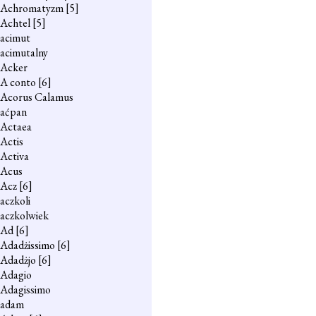
Achromatyzm
[5]
Achtel
[5]
acimut
acimutalny
Acker
A conto
[6]
Acorus Calamus
aćpan
Actaea
Actis
Activa
Acus
Acz
[6]
aczkoli
aczkolwiek
Ad
[6]
Adadżissimo
[6]
Adadżjo
[6]
Adagio
Adagissimo
adam