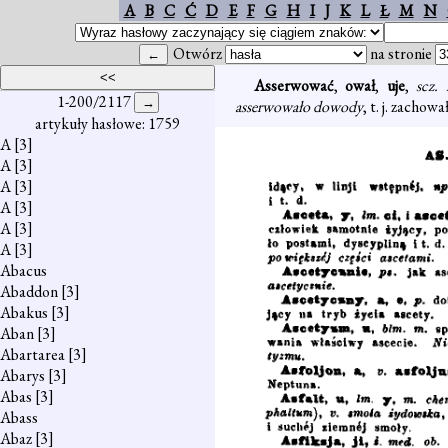
A
B
C
Ć
D
E
F
G
H
I
J
K
L
Ł
M
N
Otwórz
na stronie
Asserwować
,
ował
,
uje
,
scz.
1-200/2117
asserwowało dowody
, t. j. zachował
artykuły hasłowe: 1759
A
[3]
A
[3]
A
[3]
A
[3]
A
[3]
A
[3]
Abacus
Abaddon
[3]
Abakus
[3]
Aban
[3]
Abartarea
[3]
Abarys
[3]
Abas
[3]
Abass
Abaz
[3]