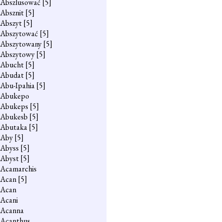
Abszlusować
[5]
Absznit
[5]
Abszyt
[5]
Abszytować
[5]
Abszytowany
[5]
Abszytowy
[5]
Abucht
[5]
Abudat
[5]
Abu-Ipahia
[5]
Abukepo
Abukeps
[5]
Abukesb
[5]
Abutaka
[5]
Aby
[5]
Abyss
[5]
Abyst
[5]
Acamarchis
Acan
[5]
Acan
Acani
Acanna
Acanthus