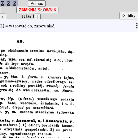
Z
Ź
Ż
Układ
?
2) = warować co, zapewniać.