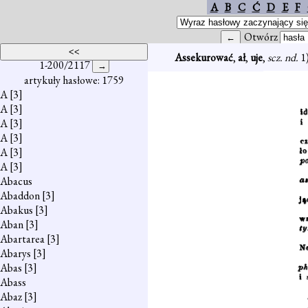
A
B
C
Ć
D
E
F
Otwórz
Assekurować
,
ał
,
uje
,
scz. nd.
1
1-200/2117
artykuły hasłowe: 1759
A
[3]
A
[3]
A
[3]
A
[3]
A
[3]
A
[3]
Abacus
Abaddon
[3]
Abakus
[3]
Aban
[3]
Abartarea
[3]
Abarys
[3]
Abas
[3]
Abass
Abaz
[3]