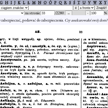
G
H
I
J
K
L
Ł
M
N
O
Ó
P
Q
R
S
Ś
T
U
V
W
X
Y
na stronie
/2280
%
) zabezpieczać, podawać do zabezpieczenia.
Czy assekurowałeś swój dom