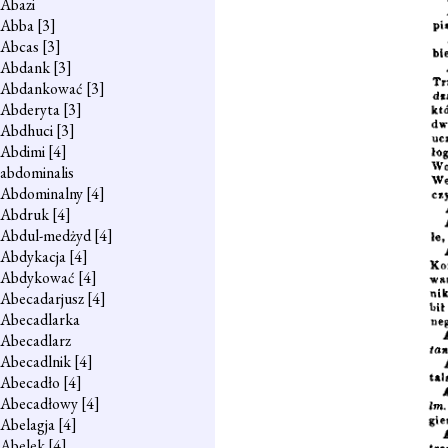
Abazi
Abba
[3]
Abcas
[3]
Abdank
[3]
Abdankować
[3]
Abderyta
[3]
Abdhuci
[3]
Abdimi
[4]
abdominalis
Abdominalny
[4]
Abdruk
[4]
Abdul-medżyd
[4]
Abdykacja
[4]
Abdykować
[4]
Abecadarjusz
[4]
Abecadlarka
Abecadlarz
Abecadlnik
[4]
Abecadło
[4]
Abecadłowy
[4]
Abelagja
[4]
Abelek
[4]