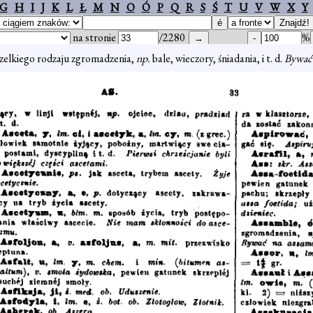
G
H
I
J
K
L
Ł
M
N
O
Ó
P
Q
R
S
Ś
T
U
V
W
X
Y
na stronie
/2280
%
wszelkiego rodzaju zgromadzenia,
np.
bale, wieczory, śniadania, i t. d.
Bywać 