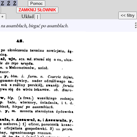
Z
Ź
Ż
Układ
na assambłach
,
biegać po assamblach.