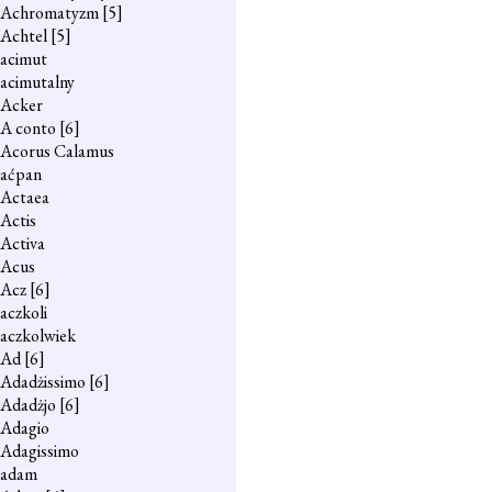
Achromatyzm
[5]
Achtel
[5]
acimut
acimutalny
Acker
A conto
[6]
Acorus Calamus
aćpan
Actaea
Actis
Activa
Acus
Acz
[6]
aczkoli
aczkolwiek
Ad
[6]
Adadżissimo
[6]
Adadżjo
[6]
Adagio
Adagissimo
adam