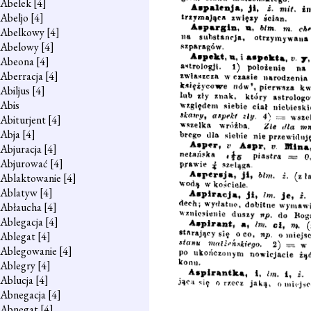
Abelek
[4]
Abeljo
[4]
Abelkowy
[4]
Abelowy
[4]
Abeona
[4]
Aberracja
[4]
Abiljus
[4]
Abis
Abiturjent
[4]
Abja
[4]
Abjuracja
[4]
Abjurować
[4]
Ablaktowanie
[4]
Ablatyw
[4]
Abłaucha
[4]
Ablegacja
[4]
Ablegat
[4]
Ablegowanie
[4]
Ablegry
[4]
Ablucja
[4]
Abnegacja
[4]
Abnegat
[4]