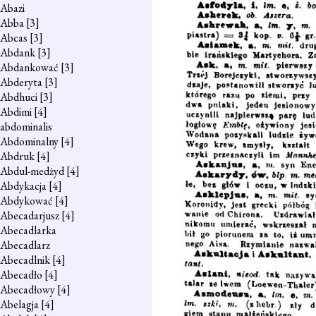
Abazi
Abba
[3]
Abcas
[3]
Abdank
[3]
Abdankować
[3]
Abderyta
[3]
Abdhuci
[3]
Abdimi
[4]
abdominalis
Abdominalny
[4]
Abdruk
[4]
Abdul-medżyd
[4]
Abdykacja
[4]
Abdykować
[4]
Abecadarjusz
[4]
Abecadlarka
Abecadlarz
Abecadlnik
[4]
Abecadło
[4]
Abecadłowy
[4]
Abelagja
[4]