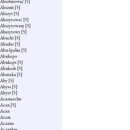
Abszlusować
[5]
Absznit
[5]
Abszyt
[5]
Abszytować
[5]
Abszytowany
[5]
Abszytowy
[5]
Abucht
[5]
Abudat
[5]
Abu-Ipahia
[5]
Abukepo
Abukeps
[5]
Abukesb
[5]
Abutaka
[5]
Aby
[5]
Abyss
[5]
Abyst
[5]
Acamarchis
Acan
[5]
Acan
Acani
Acanna
Acanthus