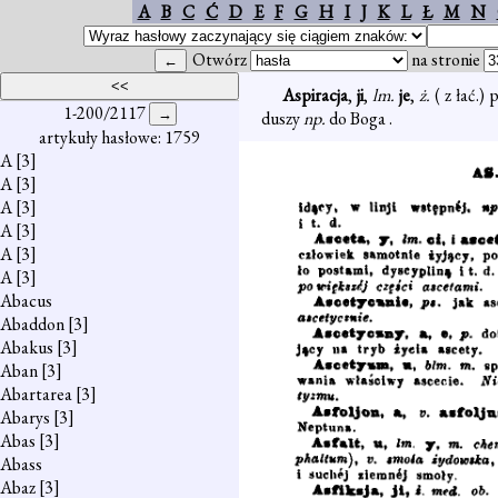
A
B
C
Ć
D
E
F
G
H
I
J
K
L
Ł
M
N
Otwórz
na stronie
Aspiracja
,
ji
,
lm.
je
,
ż.
( z łać.)
1-200/2117
duszy
np.
do Boga .
artykuły hasłowe: 1759
A
[3]
A
[3]
A
[3]
A
[3]
A
[3]
A
[3]
Abacus
Abaddon
[3]
Abakus
[3]
Aban
[3]
Abartarea
[3]
Abarys
[3]
Abas
[3]
Abass
Abaz
[3]