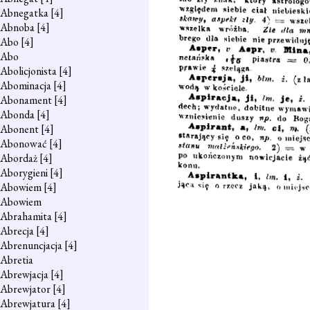
Abnegatka
[4]
Abnoba
[4]
Abo
[4]
Abo
Abolicjonista
[4]
Abominacja
[4]
Abonament
[4]
Abonda
[4]
Abonent
[4]
Abonować
[4]
Abordaż
[4]
Aborygieni
[4]
Abowiem
[4]
Abowiem
Abrahamita
[4]
Abrecja
[4]
Abrenuncjacja
[4]
Abretia
Abrewjacja
[4]
Abrewjator
[4]
Abrewjatura
[4]