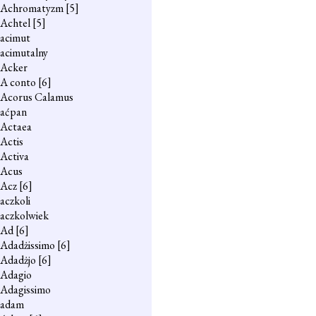
Achromatyzm
[5]
Achtel
[5]
acimut
acimutalny
Acker
A conto
[6]
Acorus Calamus
aćpan
Actaea
Actis
Activa
Acus
Acz
[6]
aczkoli
aczkolwiek
Ad
[6]
Adadżissimo
[6]
Adadżjo
[6]
Adagio
Adagissimo
adam