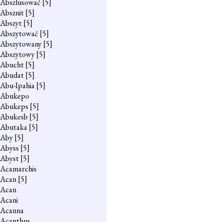
Abszlusować
[5]
Absznit
[5]
Abszyt
[5]
Abszytować
[5]
Abszytowany
[5]
Abszytowy
[5]
Abucht
[5]
Abudat
[5]
Abu-Ipahia
[5]
Abukepo
Abukeps
[5]
Abukesb
[5]
Abutaka
[5]
Aby
[5]
Abyss
[5]
Abyst
[5]
Acamarchis
Acan
[5]
Acan
Acani
Acanna
Acanthus