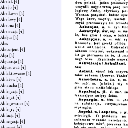
Abelek
[4]
Abeljo
[4]
Abelkowy
[4]
Abelowy
[4]
Abeona
[4]
Aberracja
[4]
Abiljus
[4]
Abis
Abiturjent
[4]
Abja
[4]
Abjuracja
[4]
Abjurować
[4]
Ablaktowanie
[4]
Ablatyw
[4]
Abłaucha
[4]
Ablegacja
[4]
Ablegat
[4]
Ablegowanie
[4]
Ablegry
[4]
Ablucja
[4]
Abnegacja
[4]
Abnegat
[4]