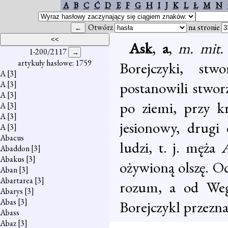
A
B
C
Ć
D
E
F
G
H
I
J
K
L
Ł
M
N
Otwórz
na stronie
Ask
,
a
,
m. mit
1-200/2117
artykuły hasłowe: 1759
Borejczyki, stw
A
[3]
postanowili stworz
A
[3]
A
[3]
po ziemi, przy k
A
[3]
A
[3]
jesionowy, drugi 
A
[3]
Abacus
ludzi, t. j. męża
Abaddon
[3]
Abakus
[3]
ożywioną olszę. O
Aban
[3]
Abartarea
[3]
rozum, a od Wego
Abarys
[3]
Abas
[3]
Borejczykl przezna
Abass
Abaz
[3]