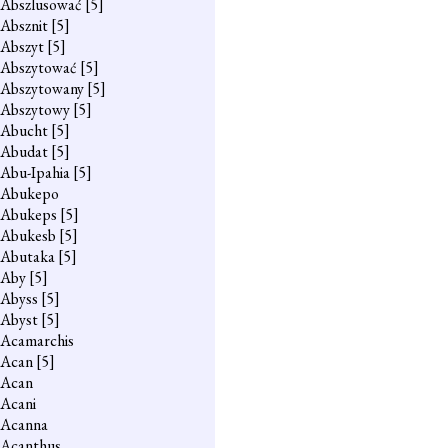
Abszlusować
[5]
Absznit
[5]
Abszyt
[5]
Abszytować
[5]
Abszytowany
[5]
Abszytowy
[5]
Abucht
[5]
Abudat
[5]
Abu-Ipahia
[5]
Abukepo
Abukeps
[5]
Abukesb
[5]
Abutaka
[5]
Aby
[5]
Abyss
[5]
Abyst
[5]
Acamarchis
Acan
[5]
Acan
Acani
Acanna
Acanthus