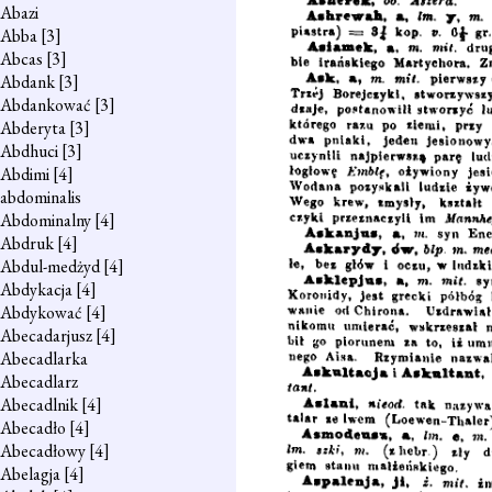
Abazi
Abba
[3]
Abcas
[3]
Abdank
[3]
Abdankować
[3]
Abderyta
[3]
Abdhuci
[3]
Abdimi
[4]
abdominalis
Abdominalny
[4]
Abdruk
[4]
Abdul-medżyd
[4]
Abdykacja
[4]
Abdykować
[4]
Abecadarjusz
[4]
Abecadlarka
Abecadlarz
Abecadlnik
[4]
Abecadło
[4]
Abecadłowy
[4]
Abelagja
[4]