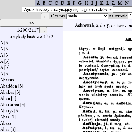
A
B
C
Ć
D
E
F
G
H
I
J
K
L
Ł
M
N
Otwórz
na stronie
Ashrewah
,
a
,
lm.
y
,
m.
nowy pie
1-200/2117
artykuły hasłowe: 1759
A
[3]
A
[3]
A
[3]
A
[3]
A
[3]
A
[3]
Abacus
Abaddon
[3]
Abakus
[3]
Aban
[3]
Abartarea
[3]
Abarys
[3]
Abas
[3]
Abass
Abaz
[3]