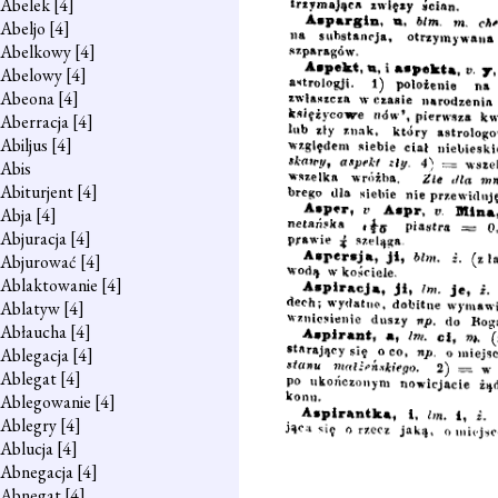
Abelek
[4]
Abeljo
[4]
Abelkowy
[4]
Abelowy
[4]
Abeona
[4]
Aberracja
[4]
Abiljus
[4]
Abis
Abiturjent
[4]
Abja
[4]
Abjuracja
[4]
Abjurować
[4]
Ablaktowanie
[4]
Ablatyw
[4]
Abłaucha
[4]
Ablegacja
[4]
Ablegat
[4]
Ablegowanie
[4]
Ablegry
[4]
Ablucja
[4]
Abnegacja
[4]
Abnegat
[4]