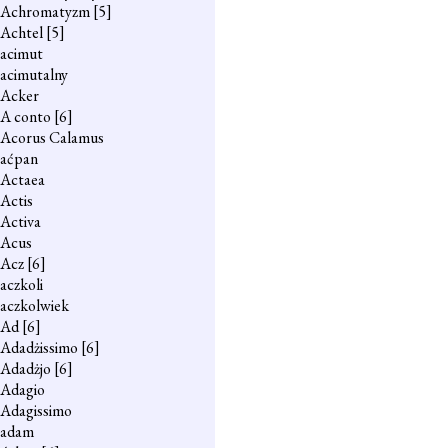
Achromatyzm
[5]
Achtel
[5]
acimut
acimutalny
Acker
A conto
[6]
Acorus Calamus
aćpan
Actaea
Actis
Activa
Acus
Acz
[6]
aczkoli
aczkolwiek
Ad
[6]
Adadżissimo
[6]
Adadżjo
[6]
Adagio
Adagissimo
adam