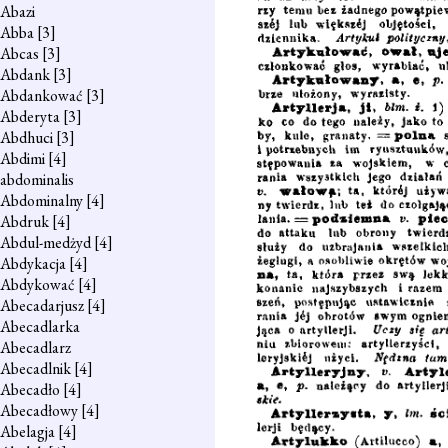
Abazi
Abba
[3]
Abcas
[3]
Abdank
[3]
Abdankować
[3]
Abderyta
[3]
Abdhuci
[3]
Abdimi
[4]
abdominalis
Abdominalny
[4]
Abdruk
[4]
Abdul-medżyd
[4]
Abdykacja
[4]
Abdykować
[4]
Abecadarjusz
[4]
Abecadlarka
Abecadlarz
Abecadlnik
[4]
Abecadło
[4]
Abecadłowy
[4]
Abelagja
[4]