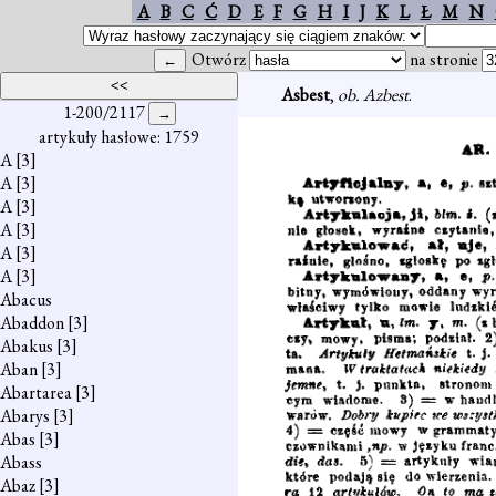
A
B
C
Ć
D
E
F
G
H
I
J
K
L
Ł
M
N
Otwórz
na stronie
Asbest
,
ob. Azbest
.
1-200/2117
artykuły hasłowe: 1759
A
[3]
A
[3]
A
[3]
A
[3]
A
[3]
A
[3]
Abacus
Abaddon
[3]
Abakus
[3]
Aban
[3]
Abartarea
[3]
Abarys
[3]
Abas
[3]
Abass
Abaz
[3]