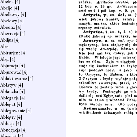
Abelek
[4]
Abeljo
[4]
Abelkowy
[4]
Abelowy
[4]
Abeona
[4]
Aberracja
[4]
Abiljus
[4]
Abis
Abiturjent
[4]
Abja
[4]
Abjuracja
[4]
Abjurować
[4]
Ablaktowanie
[4]
Ablatyw
[4]
Abłaucha
[4]
Ablegacja
[4]
Ablegat
[4]
Ablegowanie
[4]
Ablegry
[4]
Ablucja
[4]
Abnegacja
[4]
Abnegat
[4]