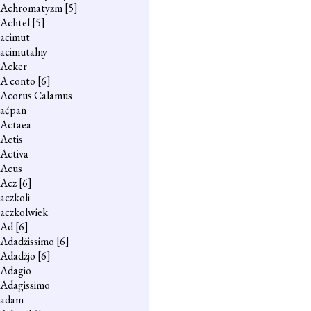
Achromatyzm
[5]
Achtel
[5]
acimut
acimutalny
Acker
A conto
[6]
Acorus Calamus
aćpan
Actaea
Actis
Activa
Acus
Acz
[6]
aczkoli
aczkolwiek
Ad
[6]
Adadżissimo
[6]
Adadżjo
[6]
Adagio
Adagissimo
adam