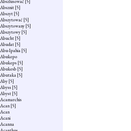
Abszlusować
[5]
Absznit
[5]
Abszyt
[5]
Abszytować
[5]
Abszytowany
[5]
Abszytowy
[5]
Abucht
[5]
Abudat
[5]
Abu-Ipahia
[5]
Abukepo
Abukeps
[5]
Abukesb
[5]
Abutaka
[5]
Aby
[5]
Abyss
[5]
Abyst
[5]
Acamarchis
Acan
[5]
Acan
Acani
Acanna
Acanthus