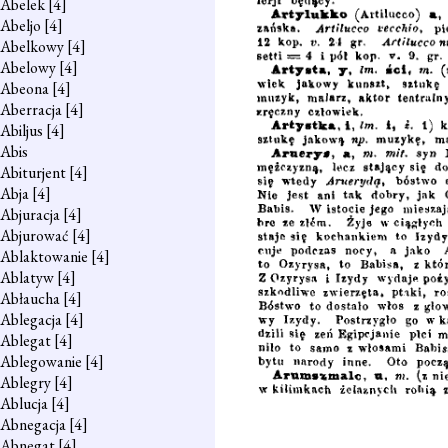
Abelek
[4]
Abeljo
[4]
Abelkowy
[4]
Abelowy
[4]
Abeona
[4]
Aberracja
[4]
Abiljus
[4]
Abis
Abiturjent
[4]
Abja
[4]
Abjuracja
[4]
Abjurować
[4]
Ablaktowanie
[4]
Ablatyw
[4]
Abłaucha
[4]
Ablegacja
[4]
Ablegat
[4]
Ablegowanie
[4]
Ablegry
[4]
Ablucja
[4]
Abnegacja
[4]
Abnegat
[4]