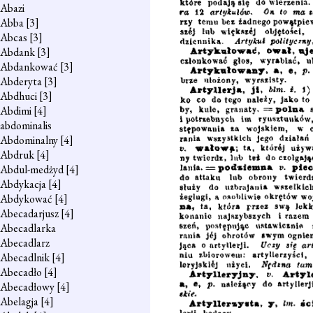
Abazi
Abba
[3]
Abcas
[3]
Abdank
[3]
Abdankować
[3]
Abderyta
[3]
Abdhuci
[3]
Abdimi
[4]
abdominalis
Abdominalny
[4]
Abdruk
[4]
Abdul-medżyd
[4]
Abdykacja
[4]
Abdykować
[4]
Abecadarjusz
[4]
Abecadlarka
Abecadlarz
Abecadlnik
[4]
Abecadło
[4]
Abecadłowy
[4]
Abelagja
[4]