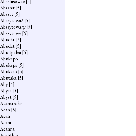
Abszlusować
[5]
Absznit
[5]
Abszyt
[5]
Abszytować
[5]
Abszytowany
[5]
Abszytowy
[5]
Abucht
[5]
Abudat
[5]
Abu-Ipahia
[5]
Abukepo
Abukeps
[5]
Abukesb
[5]
Abutaka
[5]
Aby
[5]
Abyss
[5]
Abyst
[5]
Acamarchis
Acan
[5]
Acan
Acani
Acanna
Acanthus