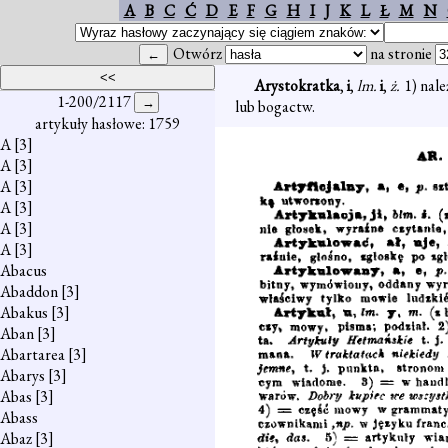
A
B
C
Ć
D
E
F
G
H
I
J
K
L
Ł
M
N
Otwórz
na stronie
Arystokratka
,
i
,
lm.
i
,
ż.
1) nale
1-200/2117
lub bogactw.
artykuły hasłowe: 1759
A
[3]
A
[3]
A
[3]
A
[3]
A
[3]
A
[3]
Abacus
Abaddon
[3]
Abakus
[3]
Aban
[3]
Abartarea
[3]
Abarys
[3]
Abas
[3]
Abass
Abaz
[3]