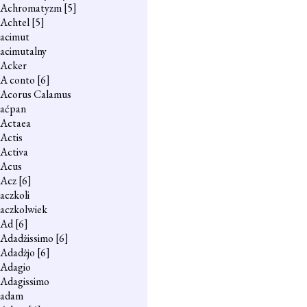
Achromatyzm
[5]
Achtel
[5]
acimut
acimutalny
Acker
A conto
[6]
Acorus Calamus
aćpan
Actaea
Actis
Activa
Acus
Acz
[6]
aczkoli
aczkolwiek
Ad
[6]
Adadżissimo
[6]
Adadżjo
[6]
Adagio
Adagissimo
adam