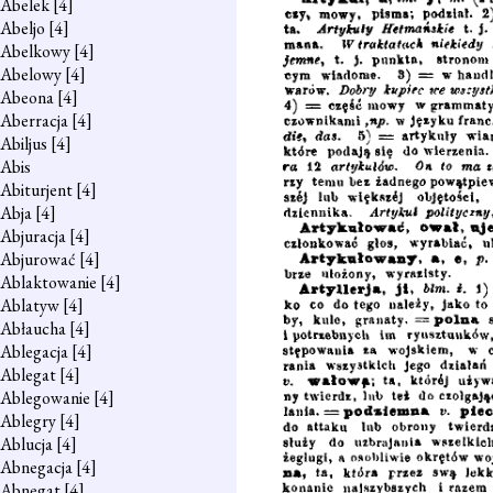
Abelek
[4]
Abeljo
[4]
Abelkowy
[4]
Abelowy
[4]
Abeona
[4]
Aberracja
[4]
Abiljus
[4]
Abis
Abiturjent
[4]
Abja
[4]
Abjuracja
[4]
Abjurować
[4]
Ablaktowanie
[4]
Ablatyw
[4]
Abłaucha
[4]
Ablegacja
[4]
Ablegat
[4]
Ablegowanie
[4]
Ablegry
[4]
Ablucja
[4]
Abnegacja
[4]
Abnegat
[4]