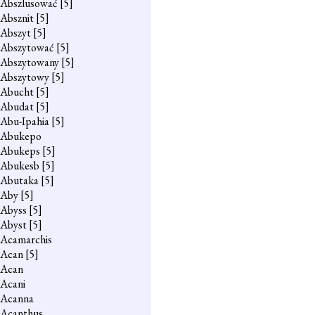
Abszlusować
[5]
Absznit
[5]
Abszyt
[5]
Abszytować
[5]
Abszytowany
[5]
Abszytowy
[5]
Abucht
[5]
Abudat
[5]
Abu-Ipahia
[5]
Abukepo
Abukeps
[5]
Abukesb
[5]
Abutaka
[5]
Aby
[5]
Abyss
[5]
Abyst
[5]
Acamarchis
Acan
[5]
Acan
Acani
Acanna
Acanthus