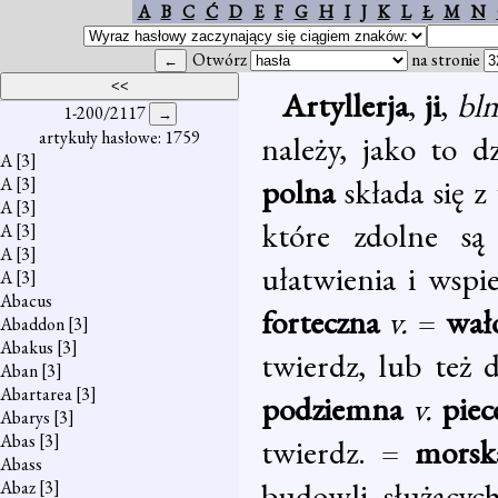
A
B
C
Ć
D
E
F
G
H
I
J
K
L
Ł
M
N
Otwórz
na stronie
Artyllerja
,
ji
,
bl
1-200/2117
artykuły hasłowe: 1759
należy, jako to d
A
[3]
polna
składa się 
A
[3]
A
[3]
które zdolne są
A
[3]
A
[3]
ułatwienia i wspi
A
[3]
Abacus
forteczna
v.
=
wał
Abaddon
[3]
Abakus
[3]
twierdz, lub też 
Aban
[3]
Abartarea
[3]
podziemna
v.
pie
Abarys
[3]
Abas
[3]
twierdz. =
morsk
Abass
budowli, służących
Abaz
[3]