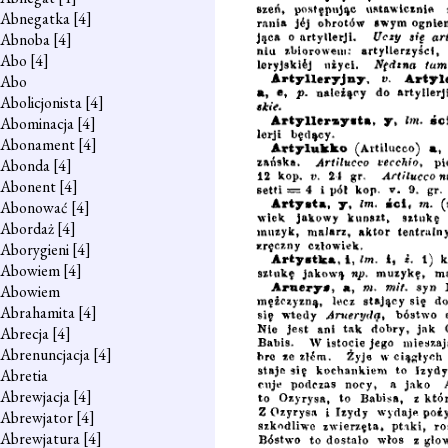
Abnegatka
[4]
Abnoba
[4]
Abo
[4]
Abo
Abolicjonista
[4]
Abominacja
[4]
Abonament
[4]
Abonda
[4]
Abonent
[4]
Abonować
[4]
Abordaż
[4]
Aborygieni
[4]
Abowiem
[4]
Abowiem
Abrahamita
[4]
Abrecja
[4]
Abrenuncjacja
[4]
Abretia
Abrewjacja
[4]
Abrewjator
[4]
Abrewjatura
[4]