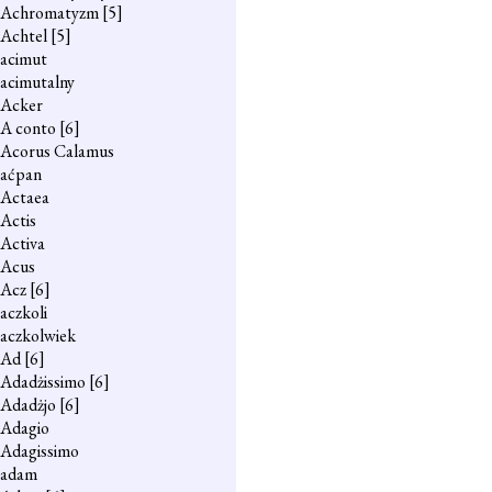
Achromatyzm
[5]
Achtel
[5]
acimut
acimutalny
Acker
A conto
[6]
Acorus Calamus
aćpan
Actaea
Actis
Activa
Acus
Acz
[6]
aczkoli
aczkolwiek
Ad
[6]
Adadżissimo
[6]
Adadżjo
[6]
Adagio
Adagissimo
adam