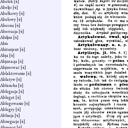
Abelek
[4]
Abeljo
[4]
Abelkowy
[4]
Abelowy
[4]
Abeona
[4]
Aberracja
[4]
Abiljus
[4]
Abis
Abiturjent
[4]
Abja
[4]
Abjuracja
[4]
Abjurować
[4]
Ablaktowanie
[4]
Ablatyw
[4]
Abłaucha
[4]
Ablegacja
[4]
Ablegat
[4]
Ablegowanie
[4]
Ablegry
[4]
Ablucja
[4]
Abnegacja
[4]
Abnegat
[4]