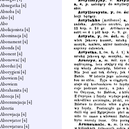
Abnegatka
[4]
Abnoba
[4]
Abo
[4]
Abo
Abolicjonista
[4]
Abominacja
[4]
Abonament
[4]
Abonda
[4]
Abonent
[4]
Abonować
[4]
Abordaż
[4]
Aborygieni
[4]
Abowiem
[4]
Abowiem
Abrahamita
[4]
Abrecja
[4]
Abrenuncjacja
[4]
Abretia
Abrewjacja
[4]
Abrewjator
[4]
Abrewjatura
[4]