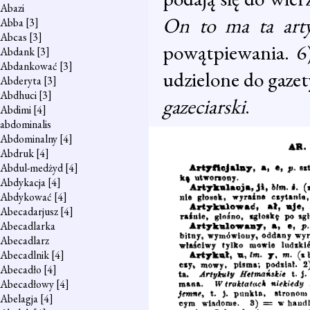
Abazi
On to ma ta art
Abba
[3]
Abcas
[3]
powątpiewania. 6)
Abdank
[3]
Abdankować
[3]
udzielone do gazet
Abderyta
[3]
Abdhuci
[3]
gazeciarski
.
Abdimi
[4]
abdominalis
Abdominalny
[4]
Abdruk
[4]
Abdul-medżyd
[4]
Abdykacja
[4]
Abdykować
[4]
Abecadarjusz
[4]
Abecadlarka
Abecadlarz
Abecadlnik
[4]
Abecadło
[4]
Abecadłowy
[4]
Abelagja
[4]