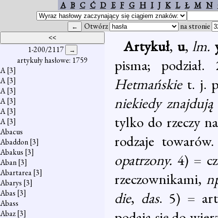
A
B
C
Ć
D
E
F
G
H
I
J
K
L
Ł
M
N
Otwórz
na stronie
Artykuł
,
u
,
lm.
1-200/2117
artykuły hasłowe: 1759
pisma; podział
A
[3]
Hetmańskie
t. j.
A
[3]
A
[3]
niekiedy znajdują 
A
[3]
A
[3]
tylko do rzeczy n
A
[3]
Abacus
rodzaje towarów
Abaddon
[3]
Abakus
[3]
opatrzony.
4) = c
Aban
[3]
Abartarea
[3]
rzeczownikami,
n
Abarys
[3]
Abas
[3]
die
,
das
. 5) = ar
Abass
podają się do wier
Abaz
[3]