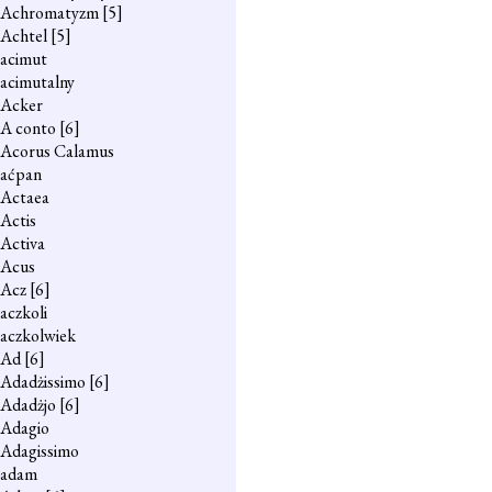
Achromatyzm
[5]
Achtel
[5]
acimut
acimutalny
Acker
A conto
[6]
Acorus Calamus
aćpan
Actaea
Actis
Activa
Acus
Acz
[6]
aczkoli
aczkolwiek
Ad
[6]
Adadżissimo
[6]
Adadżjo
[6]
Adagio
Adagissimo
adam