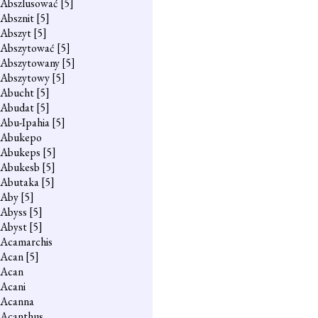
Abszlusować
[5]
Absznit
[5]
Abszyt
[5]
Abszytować
[5]
Abszytowany
[5]
Abszytowy
[5]
Abucht
[5]
Abudat
[5]
Abu-Ipahia
[5]
Abukepo
Abukeps
[5]
Abukesb
[5]
Abutaka
[5]
Aby
[5]
Abyss
[5]
Abyst
[5]
Acamarchis
Acan
[5]
Acan
Acani
Acanna
Acanthus