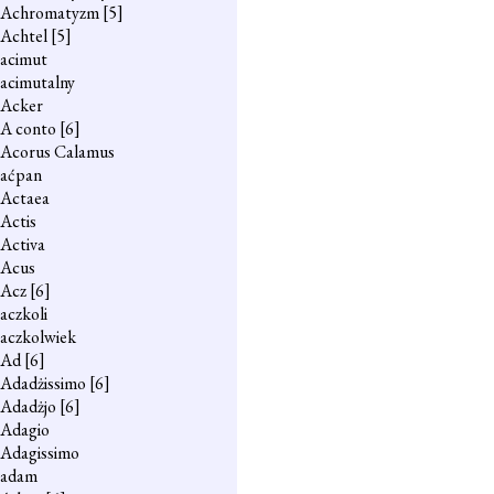
Achromatyzm
[5]
Achtel
[5]
acimut
acimutalny
Acker
A conto
[6]
Acorus Calamus
aćpan
Actaea
Actis
Activa
Acus
Acz
[6]
aczkoli
aczkolwiek
Ad
[6]
Adadżissimo
[6]
Adadżjo
[6]
Adagio
Adagissimo
adam