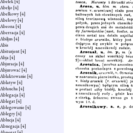
Abelek
[4]
Abeljo
[4]
Abelkowy
[4]
Abelowy
[4]
Abeona
[4]
Aberracja
[4]
Abiljus
[4]
Abis
Abiturjent
[4]
Abja
[4]
Abjuracja
[4]
Abjurować
[4]
Ablaktowanie
[4]
Ablatyw
[4]
Abłaucha
[4]
Ablegacja
[4]
Ablegat
[4]
Ablegowanie
[4]
Ablegry
[4]
Ablucja
[4]
Abnegacja
[4]
Abnegat
[4]