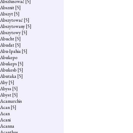
Abszlusować
[5]
Absznit
[5]
Abszyt
[5]
Abszytować
[5]
Abszytowany
[5]
Abszytowy
[5]
Abucht
[5]
Abudat
[5]
Abu-Ipahia
[5]
Abukepo
Abukeps
[5]
Abukesb
[5]
Abutaka
[5]
Aby
[5]
Abyss
[5]
Abyst
[5]
Acamarchis
Acan
[5]
Acan
Acani
Acanna
Acanthus