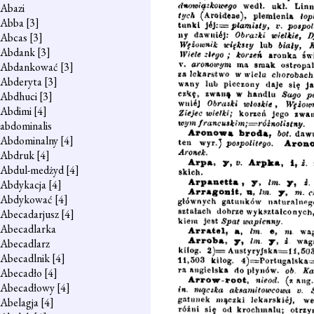
Abazi
Abba
[3]
Abcas
[3]
Abdank
[3]
Abdankować
[3]
Abderyta
[3]
Abdhuci
[3]
Abdimi
[4]
abdominalis
Abdominalny
[4]
Abdruk
[4]
Abdul-medżyd
[4]
Abdykacja
[4]
Abdykować
[4]
Abecadarjusz
[4]
Abecadlarka
Abecadlarz
Abecadlnik
[4]
Abecadło
[4]
Abecadłowy
[4]
Abelagja
[4]