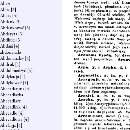
Abazi
Abba
[3]
Abcas
[3]
Abdank
[3]
Abdankować
[3]
Abderyta
[3]
Abdhuci
[3]
Abdimi
[4]
abdominalis
Abdominalny
[4]
Abdruk
[4]
Abdul-medżyd
[4]
Abdykacja
[4]
Abdykować
[4]
Abecadarjusz
[4]
Abecadlarka
Abecadlarz
Abecadlnik
[4]
Abecadło
[4]
Abecadłowy
[4]
Abelagja
[4]