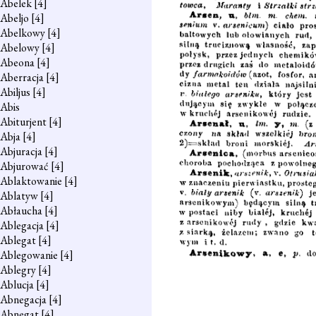
Abelek
[4]
Abeljo
[4]
Abelkowy
[4]
Abelowy
[4]
Abeona
[4]
Aberracja
[4]
Abiljus
[4]
Abis
Abiturjent
[4]
Abja
[4]
Abjuracja
[4]
Abjurować
[4]
Ablaktowanie
[4]
Ablatyw
[4]
Abłaucha
[4]
Ablegacja
[4]
Ablegat
[4]
Ablegowanie
[4]
Ablegry
[4]
Ablucja
[4]
Abnegacja
[4]
Abnegat
[4]