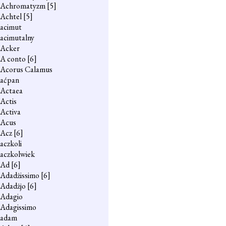
Achromatyzm
[5]
Achtel
[5]
acimut
acimutalny
Acker
A conto
[6]
Acorus Calamus
aćpan
Actaea
Actis
Activa
Acus
Acz
[6]
aczkoli
aczkolwiek
Ad
[6]
Adadżissimo
[6]
Adadżjo
[6]
Adagio
Adagissimo
adam