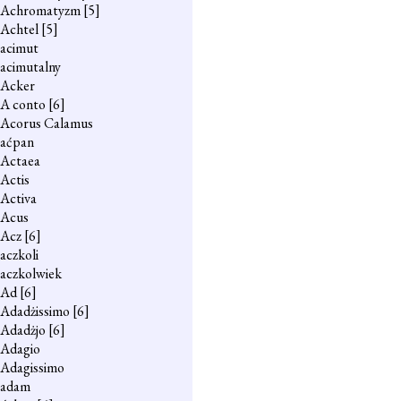
Achromatyzm
[5]
Achtel
[5]
acimut
acimutalny
Acker
A conto
[6]
Acorus Calamus
aćpan
Actaea
Actis
Activa
Acus
Acz
[6]
aczkoli
aczkolwiek
Ad
[6]
Adadżissimo
[6]
Adadżjo
[6]
Adagio
Adagissimo
adam