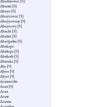
Abszlusować
[5]
Absznit
[5]
Abszyt
[5]
Abszytować
[5]
Abszytowany
[5]
Abszytowy
[5]
Abucht
[5]
Abudat
[5]
Abu-Ipahia
[5]
Abukepo
Abukeps
[5]
Abukesb
[5]
Abutaka
[5]
Aby
[5]
Abyss
[5]
Abyst
[5]
Acamarchis
Acan
[5]
Acan
Acani
Acanna
Acanthus