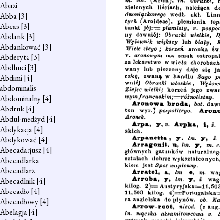
Abazi
Abba
[3]
Abcas
[3]
Abdank
[3]
Abdankować
[3]
Abderyta
[3]
Abdhuci
[3]
Abdimi
[4]
abdominalis
Abdominalny
[4]
Abdruk
[4]
Abdul-medżyd
[4]
Abdykacja
[4]
Abdykować
[4]
Abecadarjusz
[4]
Abecadlarka
Abecadlarz
Abecadlnik
[4]
Abecadło
[4]
Abecadłowy
[4]
Abelagja
[4]