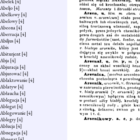
Abelek
[4]
Abeljo
[4]
Abelkowy
[4]
Abelowy
[4]
Abeona
[4]
Aberracja
[4]
Abiljus
[4]
Abis
Abiturjent
[4]
Abja
[4]
Abjuracja
[4]
Abjurować
[4]
Ablaktowanie
[4]
Ablatyw
[4]
Abłaucha
[4]
Ablegacja
[4]
Ablegat
[4]
Ablegowanie
[4]
Ablegry
[4]
Ablucja
[4]
Abnegacja
[4]
Abnegat
[4]