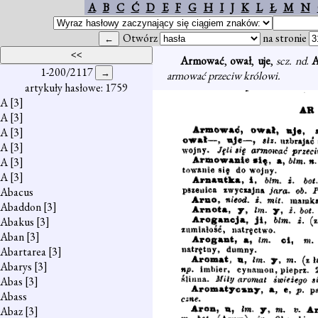
A
B
C
Ć
D
E
F
G
H
I
J
K
L
Ł
M
N
Otwórz
na stronie
Armować
,
ował
,
uje
,
scz. nd
.
A
1-200/2117
armować przeciw królowi.
artykuły hasłowe: 1759
A
[3]
A
[3]
A
[3]
A
[3]
A
[3]
A
[3]
Abacus
Abaddon
[3]
Abakus
[3]
Aban
[3]
Abartarea
[3]
Abarys
[3]
Abas
[3]
Abass
Abaz
[3]