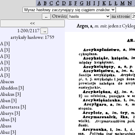
A
B
C
Ć
D
E
F
G
H
I
J
K
L
Ł
M
N
Otwórz
na stronie
Arges
,
a
,
m. mit.
jeden z Cyklo
1-200/2117
artykuły hasłowe: 1759
A
[3]
A
[3]
A
[3]
A
[3]
A
[3]
A
[3]
Abacus
Abaddon
[3]
Abakus
[3]
Aban
[3]
Abartarea
[3]
Abarys
[3]
Abas
[3]
Abass
Abaz
[3]