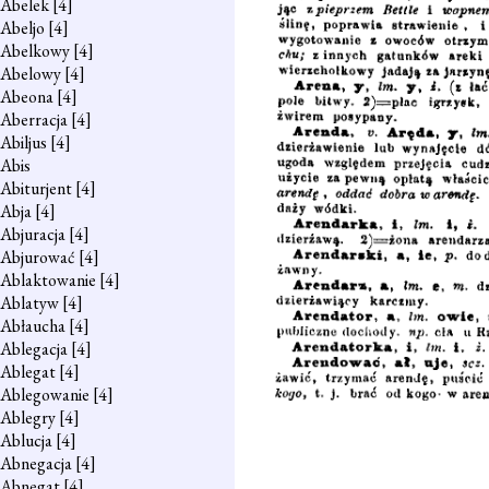
Abelek
[4]
Abeljo
[4]
Abelkowy
[4]
Abelowy
[4]
Abeona
[4]
Aberracja
[4]
Abiljus
[4]
Abis
Abiturjent
[4]
Abja
[4]
Abjuracja
[4]
Abjurować
[4]
Ablaktowanie
[4]
Ablatyw
[4]
Abłaucha
[4]
Ablegacja
[4]
Ablegat
[4]
Ablegowanie
[4]
Ablegry
[4]
Ablucja
[4]
Abnegacja
[4]
Abnegat
[4]