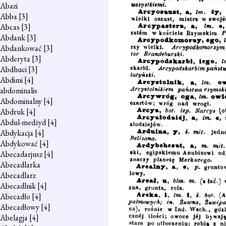
Abazi
Abba
[3]
Abcas
[3]
Abdank
[3]
Abdankować
[3]
Abderyta
[3]
Abdhuci
[3]
Abdimi
[4]
abdominalis
Abdominalny
[4]
Abdruk
[4]
Abdul-medżyd
[4]
Abdykacja
[4]
Abdykować
[4]
Abecadarjusz
[4]
Abecadlarka
Abecadlarz
Abecadlnik
[4]
Abecadło
[4]
Abecadłowy
[4]
Abelagja
[4]