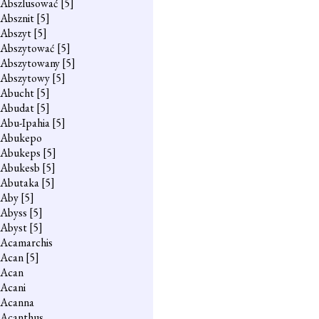
Abszlusować
[5]
Absznit
[5]
Abszyt
[5]
Abszytować
[5]
Abszytowany
[5]
Abszytowy
[5]
Abucht
[5]
Abudat
[5]
Abu-Ipahia
[5]
Abukepo
Abukeps
[5]
Abukesb
[5]
Abutaka
[5]
Aby
[5]
Abyss
[5]
Abyst
[5]
Acamarchis
Acan
[5]
Acan
Acani
Acanna
Acanthus