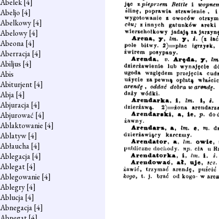
Abelek
[4]
Abeljo
[4]
Abelkowy
[4]
Abelowy
[4]
Abeona
[4]
Aberracja
[4]
Abiljus
[4]
Abis
Abiturjent
[4]
Abja
[4]
Abjuracja
[4]
Abjurować
[4]
Ablaktowanie
[4]
Ablatyw
[4]
Abłaucha
[4]
Ablegacja
[4]
Ablegat
[4]
Ablegowanie
[4]
Ablegry
[4]
Ablucja
[4]
Abnegacja
[4]
Abnegat
[4]