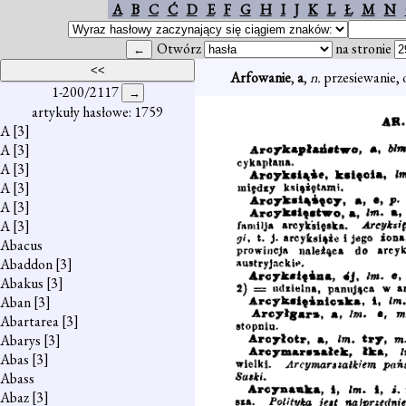
A
B
C
Ć
D
E
F
G
H
I
J
K
L
Ł
M
N
Otwórz
na stronie
Arfowanie
,
a
,
n.
przesiewanie, 
1-200/2117
artykuły hasłowe: 1759
A
[3]
A
[3]
A
[3]
A
[3]
A
[3]
A
[3]
Abacus
Abaddon
[3]
Abakus
[3]
Aban
[3]
Abartarea
[3]
Abarys
[3]
Abas
[3]
Abass
Abaz
[3]