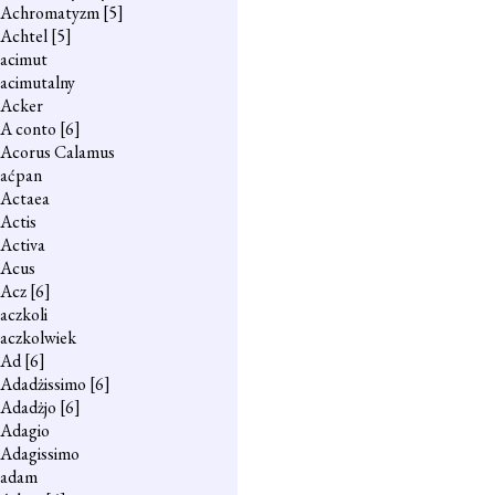
Achromatyzm
[5]
Achtel
[5]
acimut
acimutalny
Acker
A conto
[6]
Acorus Calamus
aćpan
Actaea
Actis
Activa
Acus
Acz
[6]
aczkoli
aczkolwiek
Ad
[6]
Adadżissimo
[6]
Adadżjo
[6]
Adagio
Adagissimo
adam