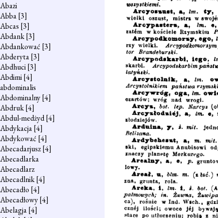
Abazi
Abba
[3]
Abcas
[3]
Abdank
[3]
Abdankować
[3]
Abderyta
[3]
Abdhuci
[3]
Abdimi
[4]
abdominalis
Abdominalny
[4]
Abdruk
[4]
Abdul-medżyd
[4]
Abdykacja
[4]
Abdykować
[4]
Abecadarjusz
[4]
Abecadlarka
Abecadlarz
Abecadlnik
[4]
Abecadło
[4]
Abecadłowy
[4]
Abelagja
[4]