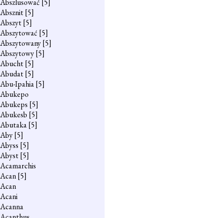
Abszlusować
[5]
Absznit
[5]
Abszyt
[5]
Abszytować
[5]
Abszytowany
[5]
Abszytowy
[5]
Abucht
[5]
Abudat
[5]
Abu-Ipahia
[5]
Abukepo
Abukeps
[5]
Abukesb
[5]
Abutaka
[5]
Aby
[5]
Abyss
[5]
Abyst
[5]
Acamarchis
Acan
[5]
Acan
Acani
Acanna
Acanthus