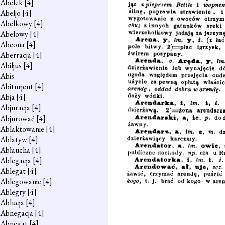
Abelek
[4]
Abeljo
[4]
Abelkowy
[4]
Abelowy
[4]
Abeona
[4]
Aberracja
[4]
Abiljus
[4]
Abis
Abiturjent
[4]
Abja
[4]
Abjuracja
[4]
Abjurować
[4]
Ablaktowanie
[4]
Ablatyw
[4]
Abłaucha
[4]
Ablegacja
[4]
Ablegat
[4]
Ablegowanie
[4]
Ablegry
[4]
Ablucja
[4]
Abnegacja
[4]
Abnegat
[4]