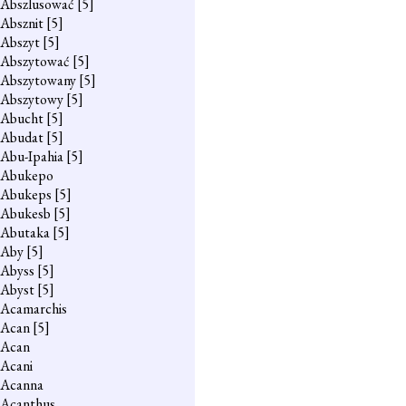
Abszlusować
[5]
Absznit
[5]
Abszyt
[5]
Abszytować
[5]
Abszytowany
[5]
Abszytowy
[5]
Abucht
[5]
Abudat
[5]
Abu-Ipahia
[5]
Abukepo
Abukeps
[5]
Abukesb
[5]
Abutaka
[5]
Aby
[5]
Abyss
[5]
Abyst
[5]
Acamarchis
Acan
[5]
Acan
Acani
Acanna
Acanthus