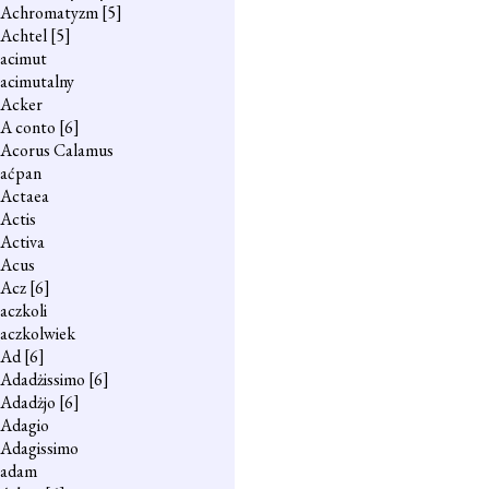
Achromatyzm
[5]
Achtel
[5]
acimut
acimutalny
Acker
A conto
[6]
Acorus Calamus
aćpan
Actaea
Actis
Activa
Acus
Acz
[6]
aczkoli
aczkolwiek
Ad
[6]
Adadżissimo
[6]
Adadżjo
[6]
Adagio
Adagissimo
adam