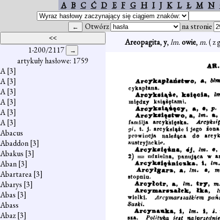
A
B
C
Ć
D
E
F
G
H
I
J
K
L
Ł
M
N
Otwórz
na stronie
Areopagita
,
y
,
lm.
owie
,
m.
( z
1-200/2117
artykuły hasłowe: 1759
A
[3]
A
[3]
A
[3]
A
[3]
A
[3]
A
[3]
Abacus
Abaddon
[3]
Abakus
[3]
Aban
[3]
Abartarea
[3]
Abarys
[3]
Abas
[3]
Abass
Abaz
[3]