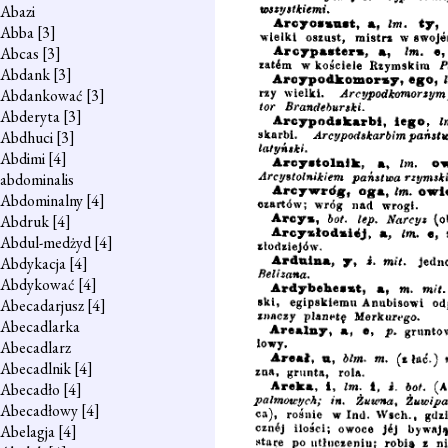
Abazi
Abba
[3]
Abcas
[3]
Abdank
[3]
Abdankować
[3]
Abderyta
[3]
Abdhuci
[3]
Abdimi
[4]
abdominalis
Abdominalny
[4]
Abdruk
[4]
Abdul-medżyd
[4]
Abdykacja
[4]
Abdykować
[4]
Abecadarjusz
[4]
Abecadlarka
Abecadlarz
Abecadlnik
[4]
Abecadło
[4]
Abecadłowy
[4]
Abelagja
[4]