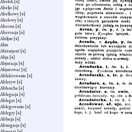
Abelek
[4]
Abeljo
[4]
Abelkowy
[4]
Abelowy
[4]
Abeona
[4]
Aberracja
[4]
Abiljus
[4]
Abis
Abiturjent
[4]
Abja
[4]
Abjuracja
[4]
Abjurować
[4]
Ablaktowanie
[4]
Ablatyw
[4]
Abłaucha
[4]
Ablegacja
[4]
Ablegat
[4]
Ablegowanie
[4]
Ablegry
[4]
Ablucja
[4]
Abnegacja
[4]
Abnegat
[4]