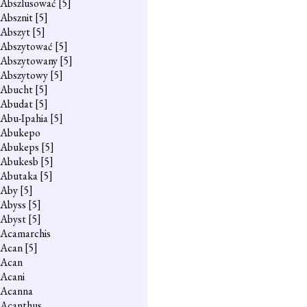
Abszlusować
[5]
Absznit
[5]
Abszyt
[5]
Abszytować
[5]
Abszytowany
[5]
Abszytowy
[5]
Abucht
[5]
Abudat
[5]
Abu-Ipahia
[5]
Abukepo
Abukeps
[5]
Abukesb
[5]
Abutaka
[5]
Aby
[5]
Abyss
[5]
Abyst
[5]
Acamarchis
Acan
[5]
Acan
Acani
Acanna
Acanthus