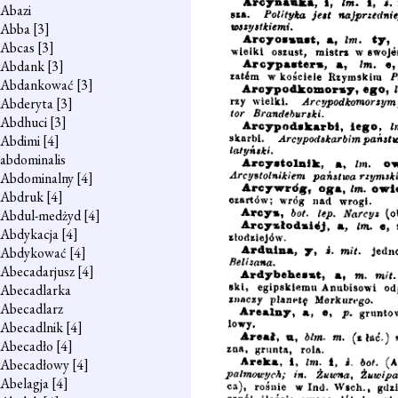
Abazi
Abba
[3]
Abcas
[3]
Abdank
[3]
Abdankować
[3]
Abderyta
[3]
Abdhuci
[3]
Abdimi
[4]
abdominalis
Abdominalny
[4]
Abdruk
[4]
Abdul-medżyd
[4]
Abdykacja
[4]
Abdykować
[4]
Abecadarjusz
[4]
Abecadlarka
Abecadlarz
Abecadlnik
[4]
Abecadło
[4]
Abecadłowy
[4]
Abelagja
[4]