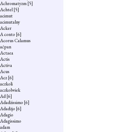
Achromatyzm
[5]
Achtel
[5]
acimut
acimutalny
Acker
A conto
[6]
Acorus Calamus
aćpan
Actaea
Actis
Activa
Acus
Acz
[6]
aczkoli
aczkolwiek
Ad
[6]
Adadżissimo
[6]
Adadżjo
[6]
Adagio
Adagissimo
adam