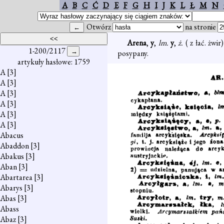
A
B
C
Ć
D
E
F
G
H
I
J
K
L
Ł
M
N
Otwórz
na stronie
Arena
,
y
,
lm.
y
,
ż.
( z łać. żwi
1-200/2117
posypany.
artykuły hasłowe: 1759
A
[3]
A
[3]
A
[3]
A
[3]
A
[3]
A
[3]
Abacus
Abaddon
[3]
Abakus
[3]
Aban
[3]
Abartarea
[3]
Abarys
[3]
Abas
[3]
Abass
Abaz
[3]