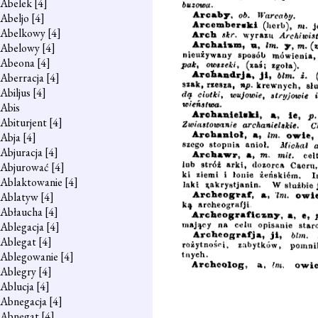
Abelek
[4]
Abeljo
[4]
Abelkowy
[4]
Abelowy
[4]
Abeona
[4]
Aberracja
[4]
Abiljus
[4]
Abis
Abiturjent
[4]
Abja
[4]
Abjuracja
[4]
Abjurować
[4]
Ablaktowanie
[4]
Ablatyw
[4]
Abłaucha
[4]
Ablegacja
[4]
Ablegat
[4]
Ablegowanie
[4]
Ablegry
[4]
Ablucja
[4]
Abnegacja
[4]
Abnegat
[4]