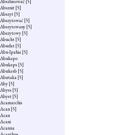
Abszlusować
[5]
Absznit
[5]
Abszyt
[5]
Abszytować
[5]
Abszytowany
[5]
Abszytowy
[5]
Abucht
[5]
Abudat
[5]
Abu-Ipahia
[5]
Abukepo
Abukeps
[5]
Abukesb
[5]
Abutaka
[5]
Aby
[5]
Abyss
[5]
Abyst
[5]
Acamarchis
Acan
[5]
Acan
Acani
Acanna
Acanthus