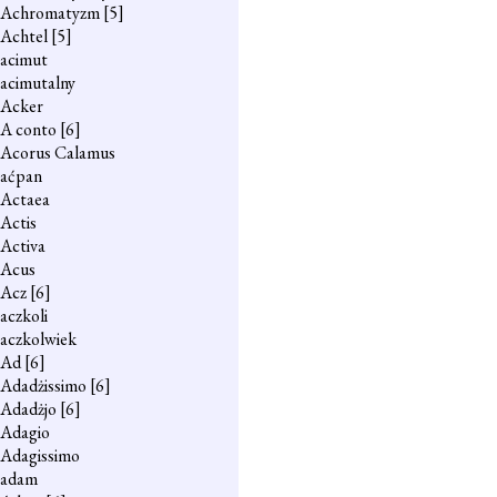
Achromatyzm
[5]
Achtel
[5]
acimut
acimutalny
Acker
A conto
[6]
Acorus Calamus
aćpan
Actaea
Actis
Activa
Acus
Acz
[6]
aczkoli
aczkolwiek
Ad
[6]
Adadżissimo
[6]
Adadżjo
[6]
Adagio
Adagissimo
adam