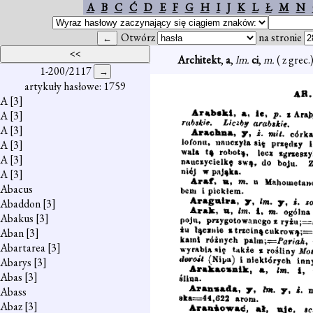
A
B
C
Ć
D
E
F
G
H
I
J
K
L
Ł
M
N
Otwórz
na stronie
Architekt
,
a
,
lm.
ci
,
m.
( z grec
1-200/2117
artykuły hasłowe: 1759
A
[3]
A
[3]
A
[3]
A
[3]
A
[3]
A
[3]
Abacus
Abaddon
[3]
Abakus
[3]
Aban
[3]
Abartarea
[3]
Abarys
[3]
Abas
[3]
Abass
Abaz
[3]