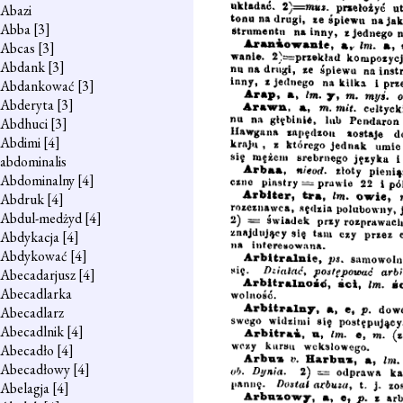
Abazi
Abba
[3]
Abcas
[3]
Abdank
[3]
Abdankować
[3]
Abderyta
[3]
Abdhuci
[3]
Abdimi
[4]
abdominalis
Abdominalny
[4]
Abdruk
[4]
Abdul-medżyd
[4]
Abdykacja
[4]
Abdykować
[4]
Abecadarjusz
[4]
Abecadlarka
Abecadlarz
Abecadlnik
[4]
Abecadło
[4]
Abecadłowy
[4]
Abelagja
[4]