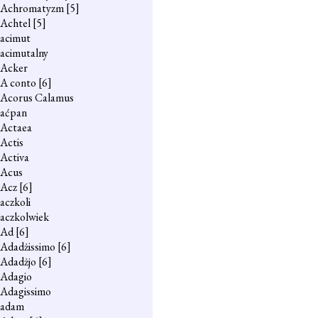
Achromatyzm
[5]
Achtel
[5]
acimut
acimutalny
Acker
A conto
[6]
Acorus Calamus
aćpan
Actaea
Actis
Activa
Acus
Acz
[6]
aczkoli
aczkolwiek
Ad
[6]
Adadżissimo
[6]
Adadżjo
[6]
Adagio
Adagissimo
adam