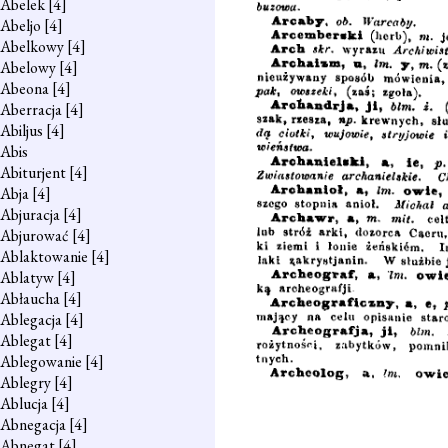
Abelek
[4]
Abeljo
[4]
Abelkowy
[4]
Abelowy
[4]
Abeona
[4]
Aberracja
[4]
Abiljus
[4]
Abis
Abiturjent
[4]
Abja
[4]
Abjuracja
[4]
Abjurować
[4]
Ablaktowanie
[4]
Ablatyw
[4]
Abłaucha
[4]
Ablegacja
[4]
Ablegat
[4]
Ablegowanie
[4]
Ablegry
[4]
Ablucja
[4]
Abnegacja
[4]
Abnegat
[4]