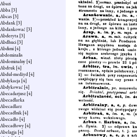
Abazi
Abba
[3]
Abcas
[3]
Abdank
[3]
Abdankować
[3]
Abderyta
[3]
Abdhuci
[3]
Abdimi
[4]
abdominalis
Abdominalny
[4]
Abdruk
[4]
Abdul-medżyd
[4]
Abdykacja
[4]
Abdykować
[4]
Abecadarjusz
[4]
Abecadlarka
Abecadlarz
Abecadlnik
[4]
Abecadło
[4]
Abecadłowy
[4]
Abelagja
[4]