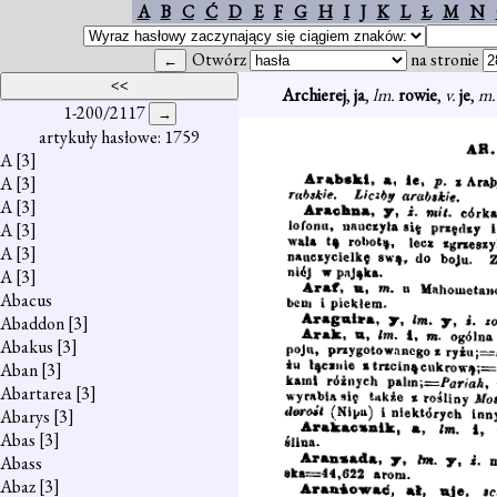
A
B
C
Ć
D
E
F
G
H
I
J
K
L
Ł
M
N
Otwórz
na stronie
Archierej
,
ja
,
lm.
rowie
,
v.
je
,
m
1-200/2117
artykuły hasłowe: 1759
A
[3]
A
[3]
A
[3]
A
[3]
A
[3]
A
[3]
Abacus
Abaddon
[3]
Abakus
[3]
Aban
[3]
Abartarea
[3]
Abarys
[3]
Abas
[3]
Abass
Abaz
[3]