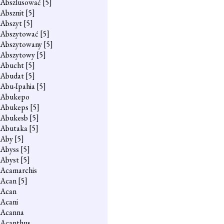
Abszlusować
[5]
Absznit
[5]
Abszyt
[5]
Abszytować
[5]
Abszytowany
[5]
Abszytowy
[5]
Abucht
[5]
Abudat
[5]
Abu-Ipahia
[5]
Abukepo
Abukeps
[5]
Abukesb
[5]
Abutaka
[5]
Aby
[5]
Abyss
[5]
Abyst
[5]
Acamarchis
Acan
[5]
Acan
Acani
Acanna
Acanthus