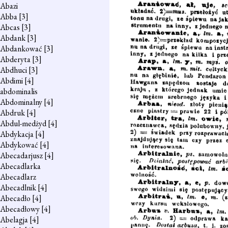
Abazi
Abba
[3]
Abcas
[3]
Abdank
[3]
Abdankować
[3]
Abderyta
[3]
Abdhuci
[3]
Abdimi
[4]
abdominalis
Abdominalny
[4]
Abdruk
[4]
Abdul-medżyd
[4]
Abdykacja
[4]
Abdykować
[4]
Abecadarjusz
[4]
Abecadlarka
Abecadlarz
Abecadlnik
[4]
Abecadło
[4]
Abecadłowy
[4]
Abelagja
[4]