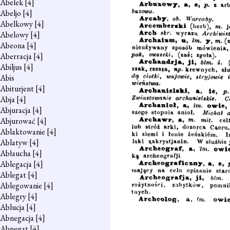
Abelek
[4]
Abeljo
[4]
Abelkowy
[4]
Abelowy
[4]
Abeona
[4]
Aberracja
[4]
Abiljus
[4]
Abis
Abiturjent
[4]
Abja
[4]
Abjuracja
[4]
Abjurować
[4]
Ablaktowanie
[4]
Ablatyw
[4]
Abłaucha
[4]
Ablegacja
[4]
Ablegat
[4]
Ablegowanie
[4]
Ablegry
[4]
Ablucja
[4]
Abnegacja
[4]
Abnegat
[4]