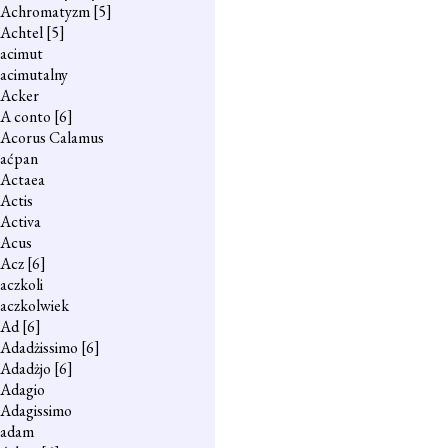
Achromatyzm
[5]
Achtel
[5]
acimut
acimutalny
Acker
A conto
[6]
Acorus Calamus
aćpan
Actaea
Actis
Activa
Acus
Acz
[6]
aczkoli
aczkolwiek
Ad
[6]
Adadżissimo
[6]
Adadżjo
[6]
Adagio
Adagissimo
adam