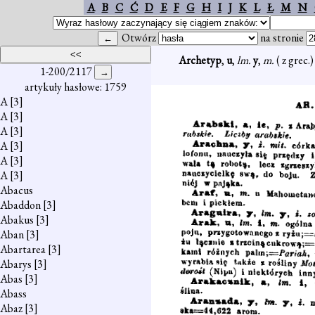
A
B
C
Ć
D
E
F
G
H
I
J
K
L
Ł
M
N
Otwórz
na stronie
Archetyp
,
u
,
lm.
y
,
m.
( z grec
1-200/2117
artykuły hasłowe: 1759
A
[3]
A
[3]
A
[3]
A
[3]
A
[3]
A
[3]
Abacus
Abaddon
[3]
Abakus
[3]
Aban
[3]
Abartarea
[3]
Abarys
[3]
Abas
[3]
Abass
Abaz
[3]