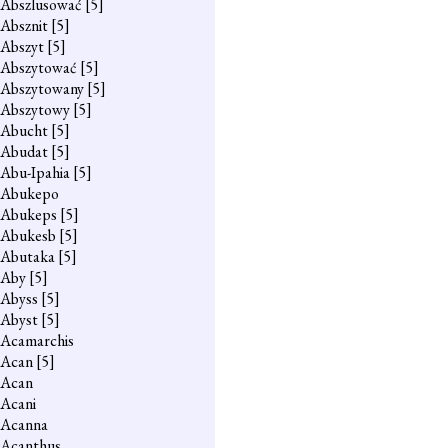
Abszlusować
[5]
Absznit
[5]
Abszyt
[5]
Abszytować
[5]
Abszytowany
[5]
Abszytowy
[5]
Abucht
[5]
Abudat
[5]
Abu-Ipahia
[5]
Abukepo
Abukeps
[5]
Abukesb
[5]
Abutaka
[5]
Aby
[5]
Abyss
[5]
Abyst
[5]
Acamarchis
Acan
[5]
Acan
Acani
Acanna
Acanthus