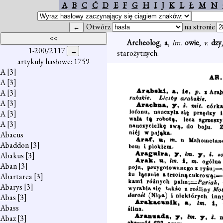
A
B
C
Ć
D
E
F
G
H
I
J
K
L
Ł
M
N
Otwórz
na stronie
Archeolog
,
a
,
lm.
owie
,
v.
dzy
1-200/2117
starożytnych.
artykuły hasłowe: 1759
A
[3]
A
[3]
A
[3]
A
[3]
A
[3]
A
[3]
Abacus
Abaddon
[3]
Abakus
[3]
Aban
[3]
Abartarea
[3]
Abarys
[3]
Abas
[3]
Abass
Abaz
[3]