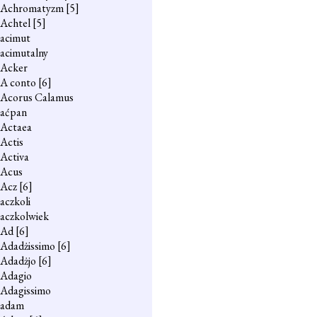
Achromatyzm
[5]
Achtel
[5]
acimut
acimutalny
Acker
A conto
[6]
Acorus Calamus
aćpan
Actaea
Actis
Activa
Acus
Acz
[6]
aczkoli
aczkolwiek
Ad
[6]
Adadżissimo
[6]
Adadżjo
[6]
Adagio
Adagissimo
adam