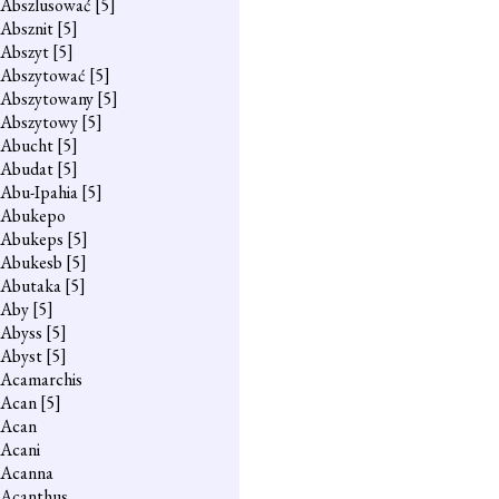
Abszlusować
[5]
Absznit
[5]
Abszyt
[5]
Abszytować
[5]
Abszytowany
[5]
Abszytowy
[5]
Abucht
[5]
Abudat
[5]
Abu-Ipahia
[5]
Abukepo
Abukeps
[5]
Abukesb
[5]
Abutaka
[5]
Aby
[5]
Abyss
[5]
Abyst
[5]
Acamarchis
Acan
[5]
Acan
Acani
Acanna
Acanthus