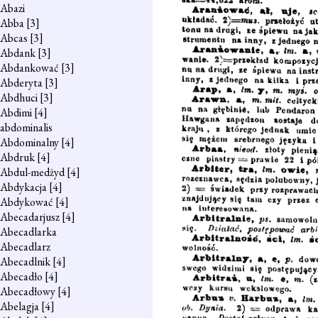
Abazi
Abba
[3]
Abcas
[3]
Abdank
[3]
Abdankować
[3]
Abderyta
[3]
Abdhuci
[3]
Abdimi
[4]
abdominalis
Abdominalny
[4]
Abdruk
[4]
Abdul-medżyd
[4]
Abdykacja
[4]
Abdykować
[4]
Abecadarjusz
[4]
Abecadlarka
Abecadlarz
Abecadlnik
[4]
Abecadło
[4]
Abecadłowy
[4]
Abelagja
[4]