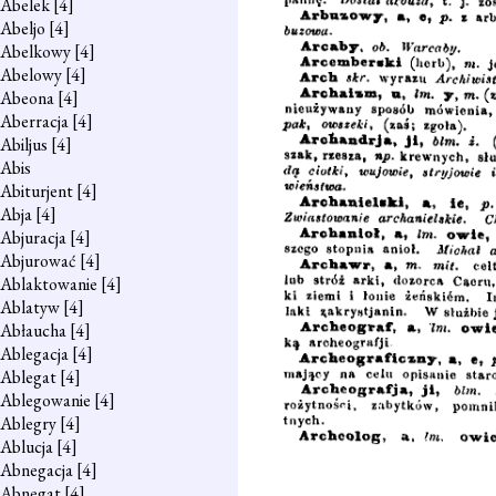
Abelek
[4]
Abeljo
[4]
Abelkowy
[4]
Abelowy
[4]
Abeona
[4]
Aberracja
[4]
Abiljus
[4]
Abis
Abiturjent
[4]
Abja
[4]
Abjuracja
[4]
Abjurować
[4]
Ablaktowanie
[4]
Ablatyw
[4]
Abłaucha
[4]
Ablegacja
[4]
Ablegat
[4]
Ablegowanie
[4]
Ablegry
[4]
Ablucja
[4]
Abnegacja
[4]
Abnegat
[4]