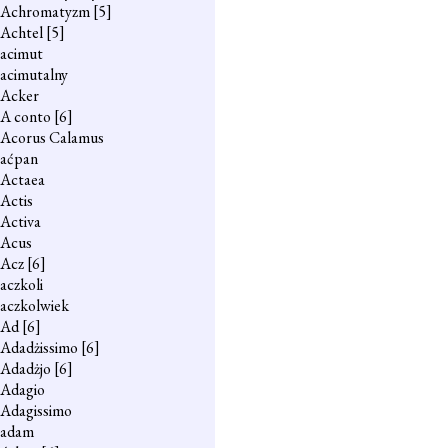
Achromatyzm
[5]
Achtel
[5]
acimut
acimutalny
Acker
A conto
[6]
Acorus Calamus
aćpan
Actaea
Actis
Activa
Acus
Acz
[6]
aczkoli
aczkolwiek
Ad
[6]
Adadżissimo
[6]
Adadżjo
[6]
Adagio
Adagissimo
adam