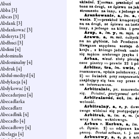
Abazi
Abba
[3]
Abcas
[3]
Abdank
[3]
Abdankować
[3]
Abderyta
[3]
Abdhuci
[3]
Abdimi
[4]
abdominalis
Abdominalny
[4]
Abdruk
[4]
Abdul-medżyd
[4]
Abdykacja
[4]
Abdykować
[4]
Abecadarjusz
[4]
Abecadlarka
Abecadlarz
Abecadlnik
[4]
Abecadło
[4]
Abecadłowy
[4]
Abelagja
[4]