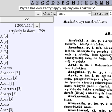
A
B
C
Ć
D
E
F
G
H
I
J
K
L
Ł
M
N
Otwórz
na stronie
Arch
skr.
wyrazu
Archiwista
1-200/2117
artykuły hasłowe: 1759
A
[3]
A
[3]
A
[3]
A
[3]
A
[3]
A
[3]
Abacus
Abaddon
[3]
Abakus
[3]
Aban
[3]
Abartarea
[3]
Abarys
[3]
Abas
[3]
Abass
Abaz
[3]