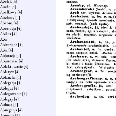
Abelek
[4]
Abeljo
[4]
Abelkowy
[4]
Abelowy
[4]
Abeona
[4]
Aberracja
[4]
Abiljus
[4]
Abis
Abiturjent
[4]
Abja
[4]
Abjuracja
[4]
Abjurować
[4]
Ablaktowanie
[4]
Ablatyw
[4]
Abłaucha
[4]
Ablegacja
[4]
Ablegat
[4]
Ablegowanie
[4]
Ablegry
[4]
Ablucja
[4]
Abnegacja
[4]
Abnegat
[4]