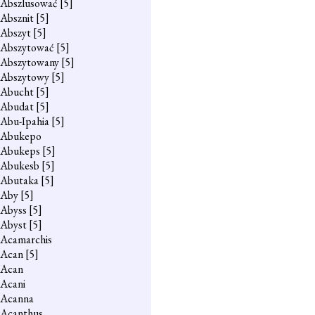
Abszlusować
[5]
Absznit
[5]
Abszyt
[5]
Abszytować
[5]
Abszytowany
[5]
Abszytowy
[5]
Abucht
[5]
Abudat
[5]
Abu-Ipahia
[5]
Abukepo
Abukeps
[5]
Abukesb
[5]
Abutaka
[5]
Aby
[5]
Abyss
[5]
Abyst
[5]
Acamarchis
Acan
[5]
Acan
Acani
Acanna
Acanthus