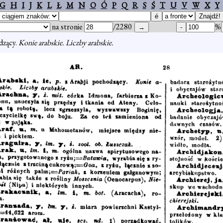
G
H
I
J
K
L
Ł
M
N
O
Ó
P
Q
R
S
Ś
T
U
V
W
X
Y
na stronie
/2280
%
dzący.
Konie arabskie. Liczby arabskie.