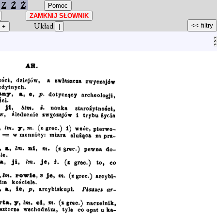
Z
Ź
Ż
Układ