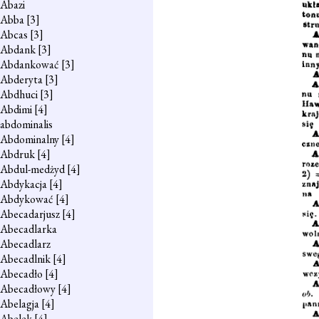
Abazi
Abba
[3]
Abcas
[3]
Abdank
[3]
Abdankować
[3]
Abderyta
[3]
Abdhuci
[3]
Abdimi
[4]
abdominalis
Abdominalny
[4]
Abdruk
[4]
Abdul-medżyd
[4]
Abdykacja
[4]
Abdykować
[4]
Abecadarjusz
[4]
Abecadlarka
Abecadlarz
Abecadlnik
[4]
Abecadło
[4]
Abecadłowy
[4]
Abelagja
[4]
Abelek
[4]