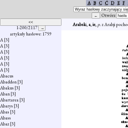
A
B
C
Ć
D
E
F
Otwórz
Arabsk
i,
a
,
ie
,
p.
z Arabji pocho
1-200/2117
artykuły hasłowe: 1759
A
[3]
A
[3]
A
[3]
A
[3]
A
[3]
A
[3]
Abacus
Abaddon
[3]
Abakus
[3]
Aban
[3]
Abartarea
[3]
Abarys
[3]
Abas
[3]
Abass
Abaz
[3]