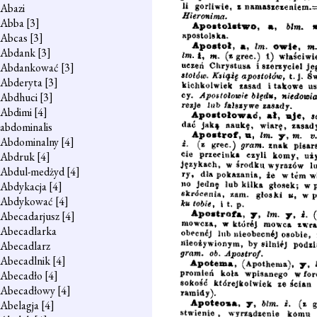
Abazi
Abba
[3]
Abcas
[3]
Abdank
[3]
Abdankować
[3]
Abderyta
[3]
Abdhuci
[3]
Abdimi
[4]
abdominalis
Abdominalny
[4]
Abdruk
[4]
Abdul-medżyd
[4]
Abdykacja
[4]
Abdykować
[4]
Abecadarjusz
[4]
Abecadlarka
Abecadlarz
Abecadlnik
[4]
Abecadło
[4]
Abecadłowy
[4]
Abelagja
[4]