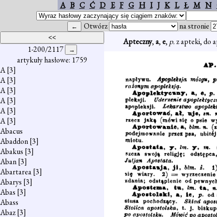
A
B
C
Ć
D
E
F
G
H
I
J
K
L
Ł
M
N
Otwórz
na stronie
Apteczny
,
a
,
e
,
p.
z apteki, do a
1-200/2117
artykuły hasłowe: 1759
A
[3]
A
[3]
A
[3]
A
[3]
A
[3]
A
[3]
Abacus
Abaddon
[3]
Abakus
[3]
Aban
[3]
Abartarea
[3]
Abarys
[3]
Abas
[3]
Abass
Abaz
[3]