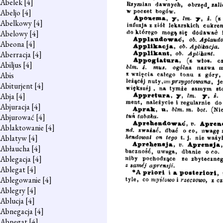
Abelek
[4]
Abeljo
[4]
Abelkowy
[4]
Abelowy
[4]
Abeona
[4]
Aberracja
[4]
Abiljus
[4]
Abis
Abiturjent
[4]
Abja
[4]
Abjuracja
[4]
Abjurować
[4]
Ablaktowanie
[4]
Ablatyw
[4]
Abłaucha
[4]
Ablegacja
[4]
Ablegat
[4]
Ablegowanie
[4]
Ablegry
[4]
Ablucja
[4]
Abnegacja
[4]
Abnegat
[4]