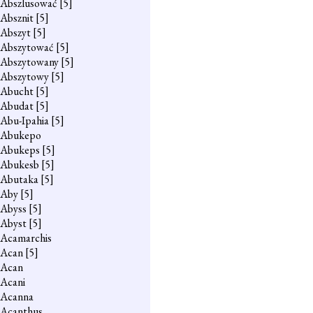
Abszlusować
[5]
Absznit
[5]
Abszyt
[5]
Abszytować
[5]
Abszytowany
[5]
Abszytowy
[5]
Abucht
[5]
Abudat
[5]
Abu-Ipahia
[5]
Abukepo
Abukeps
[5]
Abukesb
[5]
Abutaka
[5]
Aby
[5]
Abyss
[5]
Abyst
[5]
Acamarchis
Acan
[5]
Acan
Acani
Acanna
Acanthus