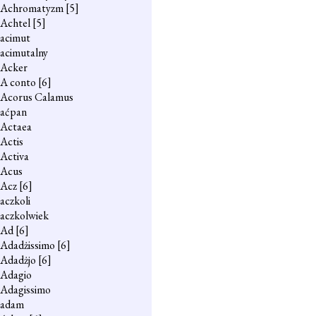
Achromatyzm
[5]
Achtel
[5]
acimut
acimutalny
Acker
A conto
[6]
Acorus Calamus
aćpan
Actaea
Actis
Activa
Acus
Acz
[6]
aczkoli
aczkolwiek
Ad
[6]
Adadżissimo
[6]
Adadżjo
[6]
Adagio
Adagissimo
adam