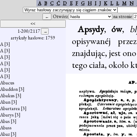
A
B
C
Ć
D
E
F
G
H
I
J
K
L
Ł
M
N
Otwórz
na stronie
Apsydy
,
ów
,
b
1-200/2117
artykuły hasłowe: 1759
opisywanéj przez
A
[3]
znajdując, jest on
A
[3]
A
[3]
tego ciała, około 
A
[3]
A
[3]
A
[3]
Abacus
Abaddon
[3]
Abakus
[3]
Aban
[3]
Abartarea
[3]
Abarys
[3]
Abas
[3]
Abass
Abaz
[3]