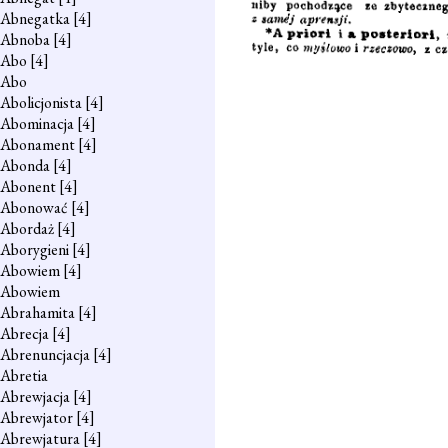
Abnegatka
[4]
Abnoba
[4]
Abo
[4]
Abo
Abolicjonista
[4]
Abominacja
[4]
Abonament
[4]
Abonda
[4]
Abonent
[4]
Abonować
[4]
Abordaż
[4]
Aborygieni
[4]
Abowiem
[4]
Abowiem
Abrahamita
[4]
Abrecja
[4]
Abrenuncjacja
[4]
Abretia
Abrewjacja
[4]
Abrewjator
[4]
Abrewjatura
[4]