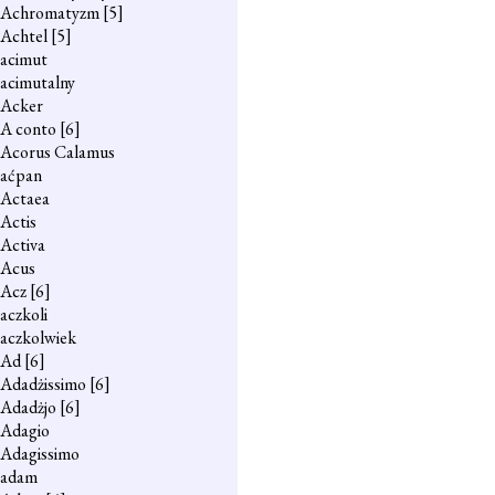
Achromatyzm
[5]
Achtel
[5]
acimut
acimutalny
Acker
A conto
[6]
Acorus Calamus
aćpan
Actaea
Actis
Activa
Acus
Acz
[6]
aczkoli
aczkolwiek
Ad
[6]
Adadżissimo
[6]
Adadżjo
[6]
Adagio
Adagissimo
adam