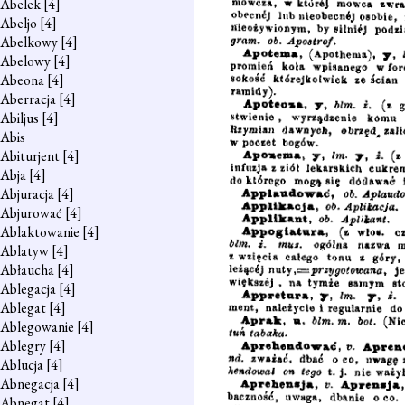
Abelek
[4]
Abeljo
[4]
Abelkowy
[4]
Abelowy
[4]
Abeona
[4]
Aberracja
[4]
Abiljus
[4]
Abis
Abiturjent
[4]
Abja
[4]
Abjuracja
[4]
Abjurować
[4]
Ablaktowanie
[4]
Ablatyw
[4]
Abłaucha
[4]
Ablegacja
[4]
Ablegat
[4]
Ablegowanie
[4]
Ablegry
[4]
Ablucja
[4]
Abnegacja
[4]
Abnegat
[4]