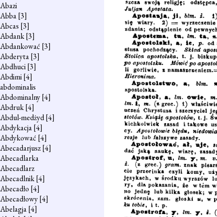
Abazi
Abba
[3]
Abcas
[3]
Abdank
[3]
Abdankować
[3]
Abderyta
[3]
Abdhuci
[3]
Abdimi
[4]
abdominalis
Abdominalny
[4]
Abdruk
[4]
Abdul-medżyd
[4]
Abdykacja
[4]
Abdykować
[4]
Abecadarjusz
[4]
Abecadlarka
Abecadlarz
Abecadlnik
[4]
Abecadło
[4]
Abecadłowy
[4]
Abelagja
[4]