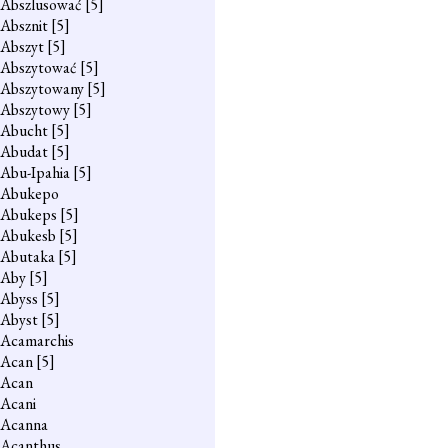
Abszlusować
[5]
Absznit
[5]
Abszyt
[5]
Abszytować
[5]
Abszytowany
[5]
Abszytowy
[5]
Abucht
[5]
Abudat
[5]
Abu-Ipahia
[5]
Abukepo
Abukeps
[5]
Abukesb
[5]
Abutaka
[5]
Aby
[5]
Abyss
[5]
Abyst
[5]
Acamarchis
Acan
[5]
Acan
Acani
Acanna
Acanthus