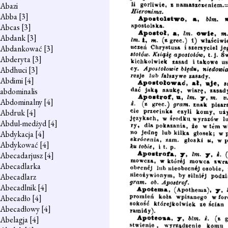
Abazi
Abba
[3]
Abcas
[3]
Abdank
[3]
Abdankować
[3]
Abderyta
[3]
Abdhuci
[3]
Abdimi
[4]
abdominalis
Abdominalny
[4]
Abdruk
[4]
Abdul-medżyd
[4]
Abdykacja
[4]
Abdykować
[4]
Abecadarjusz
[4]
Abecadlarka
Abecadlarz
Abecadlnik
[4]
Abecadło
[4]
Abecadłowy
[4]
Abelagja
[4]