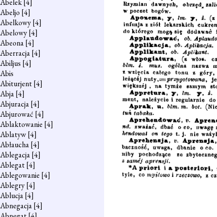
Abelek
[4]
Abeljo
[4]
Abelkowy
[4]
Abelowy
[4]
Abeona
[4]
Aberracja
[4]
Abiljus
[4]
Abis
Abiturjent
[4]
Abja
[4]
Abjuracja
[4]
Abjurować
[4]
Ablaktowanie
[4]
Ablatyw
[4]
Abłaucha
[4]
Ablegacja
[4]
Ablegat
[4]
Ablegowanie
[4]
Ablegry
[4]
Ablucja
[4]
Abnegacja
[4]
Abnegat
[4]