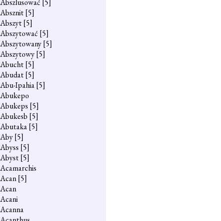
Abszlusować
[5]
Absznit
[5]
Abszyt
[5]
Abszytować
[5]
Abszytowany
[5]
Abszytowy
[5]
Abucht
[5]
Abudat
[5]
Abu-Ipahia
[5]
Abukepo
Abukeps
[5]
Abukesb
[5]
Abutaka
[5]
Aby
[5]
Abyss
[5]
Abyst
[5]
Acamarchis
Acan
[5]
Acan
Acani
Acanna
Acanthus