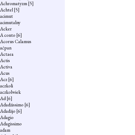
Achromatyzm
[5]
Achtel
[5]
acimut
acimutalny
Acker
A conto
[6]
Acorus Calamus
aćpan
Actaea
Actis
Activa
Acus
Acz
[6]
aczkoli
aczkolwiek
Ad
[6]
Adadżissimo
[6]
Adadżjo
[6]
Adagio
Adagissimo
adam