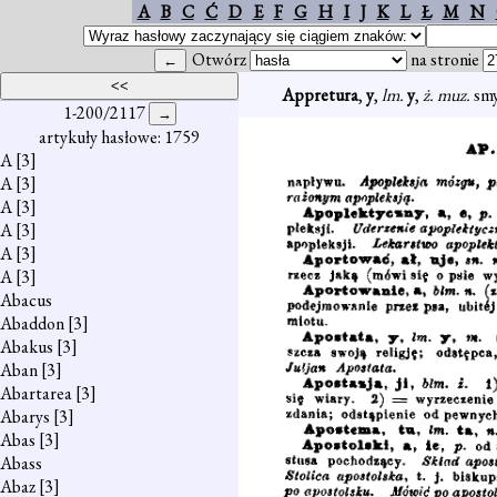
A
B
C
Ć
D
E
F
G
H
I
J
K
L
Ł
M
N
Otwórz
na stronie
Appretura
,
y
,
lm.
y
,
ż. muz.
smy
1-200/2117
artykuły hasłowe: 1759
A
[3]
A
[3]
A
[3]
A
[3]
A
[3]
A
[3]
Abacus
Abaddon
[3]
Abakus
[3]
Aban
[3]
Abartarea
[3]
Abarys
[3]
Abas
[3]
Abass
Abaz
[3]