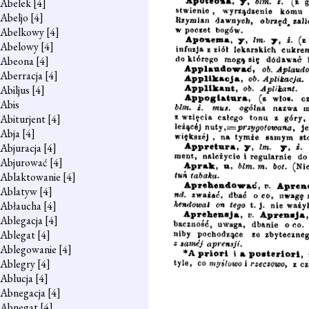
Abelek
[4]
Abeljo
[4]
Abelkowy
[4]
Abelowy
[4]
Abeona
[4]
Aberracja
[4]
Abiljus
[4]
Abis
Abiturjent
[4]
Abja
[4]
Abjuracja
[4]
Abjurować
[4]
Ablaktowanie
[4]
Ablatyw
[4]
Abłaucha
[4]
Ablegacja
[4]
Ablegat
[4]
Ablegowanie
[4]
Ablegry
[4]
Ablucja
[4]
Abnegacja
[4]
Abnegat
[4]