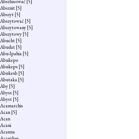
Abszlusować
[5]
Absznit
[5]
Abszyt
[5]
Abszytować
[5]
Abszytowany
[5]
Abszytowy
[5]
Abucht
[5]
Abudat
[5]
Abu-Ipahia
[5]
Abukepo
Abukeps
[5]
Abukesb
[5]
Abutaka
[5]
Aby
[5]
Abyss
[5]
Abyst
[5]
Acamarchis
Acan
[5]
Acan
Acani
Acanna
Acanthus