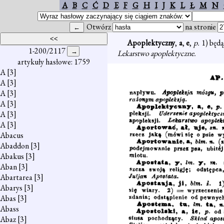
A
B
C
Ć
D
E
F
G
H
I
J
K
L
Ł
M
N
Otwórz
na stronie
Apoplektyczny
,
a
,
e
,
p.
1) będą
1-200/2117
Lekarstwo apoplektyczne.
artykuły hasłowe: 1759
A
[3]
A
[3]
A
[3]
A
[3]
A
[3]
A
[3]
Abacus
Abaddon
[3]
Abakus
[3]
Aban
[3]
Abartarea
[3]
Abarys
[3]
Abas
[3]
Abass
Abaz
[3]