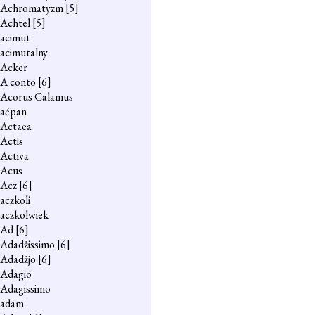
Achromatyzm
[5]
Achtel
[5]
acimut
acimutalny
Acker
A conto
[6]
Acorus Calamus
aćpan
Actaea
Actis
Activa
Acus
Acz
[6]
aczkoli
aczkolwiek
Ad
[6]
Adadżissimo
[6]
Adadżjo
[6]
Adagio
Adagissimo
adam