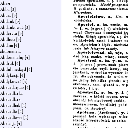
Abazi
Abba
[3]
Abcas
[3]
Abdank
[3]
Abdankować
[3]
Abderyta
[3]
Abdhuci
[3]
Abdimi
[4]
abdominalis
Abdominalny
[4]
Abdruk
[4]
Abdul-medżyd
[4]
Abdykacja
[4]
Abdykować
[4]
Abecadarjusz
[4]
Abecadlarka
Abecadlarz
Abecadlnik
[4]
Abecadło
[4]
Abecadłowy
[4]
Abelagja
[4]