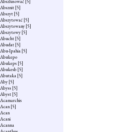
Abszlusować
[5]
Absznit
[5]
Abszyt
[5]
Abszytować
[5]
Abszytowany
[5]
Abszytowy
[5]
Abucht
[5]
Abudat
[5]
Abu-Ipahia
[5]
Abukepo
Abukeps
[5]
Abukesb
[5]
Abutaka
[5]
Aby
[5]
Abyss
[5]
Abyst
[5]
Acamarchis
Acan
[5]
Acan
Acani
Acanna
Acanthus