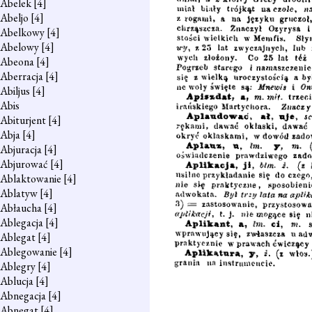
Abelek
[4]
Abeljo
[4]
Abelkowy
[4]
Abelowy
[4]
Abeona
[4]
Aberracja
[4]
Abiljus
[4]
Abis
Abiturjent
[4]
Abja
[4]
Abjuracja
[4]
Abjurować
[4]
Ablaktowanie
[4]
Ablatyw
[4]
Abłaucha
[4]
Ablegacja
[4]
Ablegat
[4]
Ablegowanie
[4]
Ablegry
[4]
Ablucja
[4]
Abnegacja
[4]
Abnegat
[4]