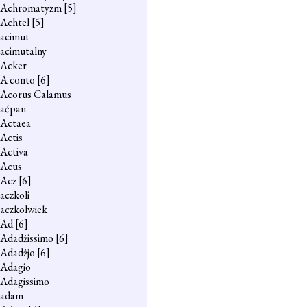
Achromatyzm
[5]
Achtel
[5]
acimut
acimutalny
Acker
A conto
[6]
Acorus Calamus
aćpan
Actaea
Actis
Activa
Acus
Acz
[6]
aczkoli
aczkolwiek
Ad
[6]
Adadżissimo
[6]
Adadżjo
[6]
Adagio
Adagissimo
adam