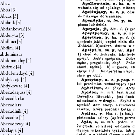
Abazi
Abba
[3]
Abcas
[3]
Abdank
[3]
Abdankować
[3]
Abderyta
[3]
Abdhuci
[3]
Abdimi
[4]
abdominalis
Abdominalny
[4]
Abdruk
[4]
Abdul-medżyd
[4]
Abdykacja
[4]
Abdykować
[4]
Abecadarjusz
[4]
Abecadlarka
Abecadlarz
Abecadlnik
[4]
Abecadło
[4]
Abecadłowy
[4]
Abelagja
[4]