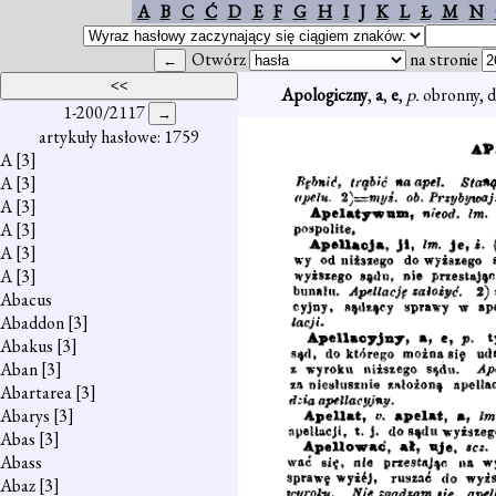
A
B
C
Ć
D
E
F
G
H
I
J
K
L
Ł
M
N
Otwórz
na stronie
Apologiczny
,
a
,
e
,
p.
obronny, d
1-200/2117
artykuły hasłowe: 1759
A
[3]
A
[3]
A
[3]
A
[3]
A
[3]
A
[3]
Abacus
Abaddon
[3]
Abakus
[3]
Aban
[3]
Abartarea
[3]
Abarys
[3]
Abas
[3]
Abass
Abaz
[3]