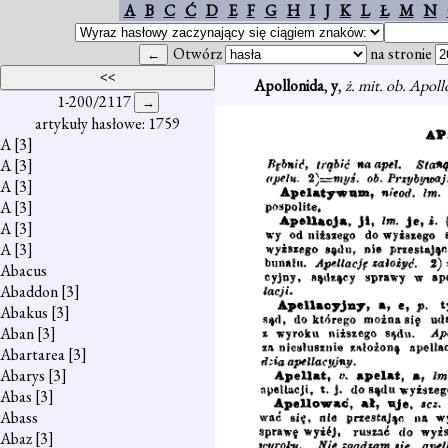
A
B
C
Ć
D
E
F
G
H
I
J
K
L
Ł
M
N
Otwórz
na stronie
Apollonida
,
y
,
ż. mit. ob. Apoll
1-200/2117
artykuły hasłowe: 1759
A
[3]
A
[3]
A
[3]
A
[3]
A
[3]
A
[3]
Abacus
Abaddon
[3]
Abakus
[3]
Aban
[3]
Abartarea
[3]
Abarys
[3]
Abas
[3]
Abass
Abaz
[3]