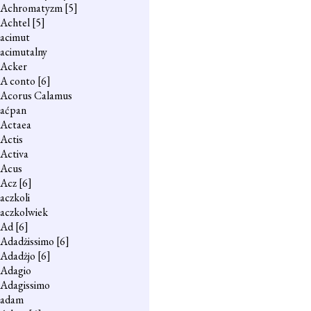
Achromatyzm
[5]
Achtel
[5]
acimut
acimutalny
Acker
A conto
[6]
Acorus Calamus
aćpan
Actaea
Actis
Activa
Acus
Acz
[6]
aczkoli
aczkolwiek
Ad
[6]
Adadżissimo
[6]
Adadżjo
[6]
Adagio
Adagissimo
adam