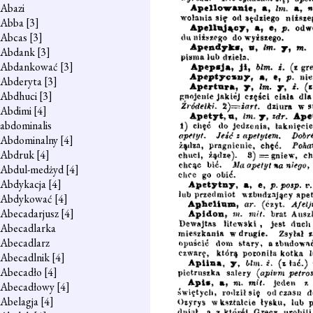
Abazi
Abba
[3]
Abcas
[3]
Abdank
[3]
Abdankować
[3]
Abderyta
[3]
Abdhuci
[3]
Abdimi
[4]
abdominalis
Abdominalny
[4]
Abdruk
[4]
Abdul-medżyd
[4]
Abdykacja
[4]
Abdykować
[4]
Abecadarjusz
[4]
Abecadlarka
Abecadlarz
Abecadlnik
[4]
Abecadło
[4]
Abecadłowy
[4]
Abelagja
[4]