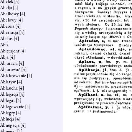
Abelek
[4]
Abeljo
[4]
Abelkowy
[4]
Abelowy
[4]
Abeona
[4]
Aberracja
[4]
Abiljus
[4]
Abis
Abiturjent
[4]
Abja
[4]
Abjuracja
[4]
Abjurować
[4]
Ablaktowanie
[4]
Ablatyw
[4]
Abłaucha
[4]
Ablegacja
[4]
Ablegat
[4]
Ablegowanie
[4]
Ablegry
[4]
Ablucja
[4]
Abnegacja
[4]
Abnegat
[4]