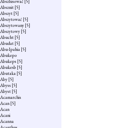
Abszlusować
[5]
Absznit
[5]
Abszyt
[5]
Abszytować
[5]
Abszytowany
[5]
Abszytowy
[5]
Abucht
[5]
Abudat
[5]
Abu-Ipahia
[5]
Abukepo
Abukeps
[5]
Abukesb
[5]
Abutaka
[5]
Aby
[5]
Abyss
[5]
Abyst
[5]
Acamarchis
Acan
[5]
Acan
Acani
Acanna
Acanthus