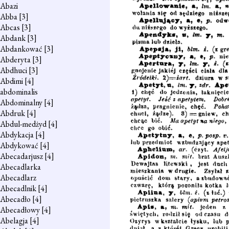
Abazi
Abba
[3]
Abcas
[3]
Abdank
[3]
Abdankować
[3]
Abderyta
[3]
Abdhuci
[3]
Abdimi
[4]
abdominalis
Abdominalny
[4]
Abdruk
[4]
Abdul-medżyd
[4]
Abdykacja
[4]
Abdykować
[4]
Abecadarjusz
[4]
Abecadlarka
Abecadlarz
Abecadlnik
[4]
Abecadło
[4]
Abecadłowy
[4]
Abelagja
[4]