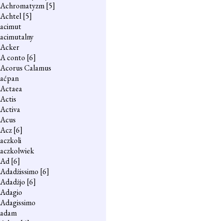
Achromatyzm
[5]
Achtel
[5]
acimut
acimutalny
Acker
A conto
[6]
Acorus Calamus
aćpan
Actaea
Actis
Activa
Acus
Acz
[6]
aczkoli
aczkolwiek
Ad
[6]
Adadżissimo
[6]
Adadżjo
[6]
Adagio
Adagissimo
adam