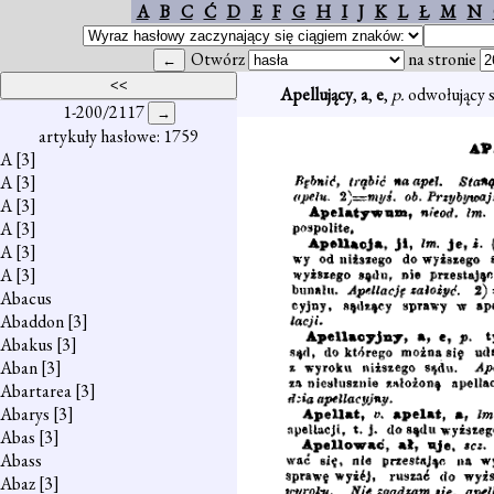
A
B
C
Ć
D
E
F
G
H
I
J
K
L
Ł
M
N
Otwórz
na stronie
Apellujący
,
a
,
e
,
p.
odwołujący s
1-200/2117
artykuły hasłowe: 1759
A
[3]
A
[3]
A
[3]
A
[3]
A
[3]
A
[3]
Abacus
Abaddon
[3]
Abakus
[3]
Aban
[3]
Abartarea
[3]
Abarys
[3]
Abas
[3]
Abass
Abaz
[3]