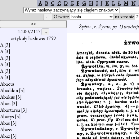
A
B
C
Ć
D
E
F
G
H
I
J
K
L
Ł
M
N
Otwórz
na stronie
Żyźnie, v
. Żyzno, ps. 1) urodzajn
1-200/2117
artykuły hasłowe: 1759
A
[3]
A
[3]
A
[3]
A
[3]
A
[3]
A
[3]
Abacus
Abaddon
[3]
Abakus
[3]
Aban
[3]
Abartarea
[3]
Abarys
[3]
Abas
[3]
Abass
Abaz
[3]