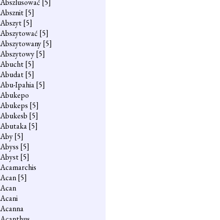
Abszlusować
[5]
Absznit
[5]
Abszyt
[5]
Abszytować
[5]
Abszytowany
[5]
Abszytowy
[5]
Abucht
[5]
Abudat
[5]
Abu-Ipahia
[5]
Abukepo
Abukeps
[5]
Abukesb
[5]
Abutaka
[5]
Aby
[5]
Abyss
[5]
Abyst
[5]
Acamarchis
Acan
[5]
Acan
Acani
Acanna
Acanthus