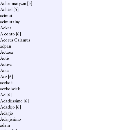
Achromatyzm
[5]
Achtel
[5]
acimut
acimutalny
Acker
A conto
[6]
Acorus Calamus
aćpan
Actaea
Actis
Activa
Acus
Acz
[6]
aczkoli
aczkolwiek
Ad
[6]
Adadżissimo
[6]
Adadżjo
[6]
Adagio
Adagissimo
adam