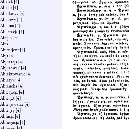
Abelek
[4]
Abeljo
[4]
Abelkowy
[4]
Abelowy
[4]
Abeona
[4]
Aberracja
[4]
Abiljus
[4]
Abis
Abiturjent
[4]
Abja
[4]
Abjuracja
[4]
Abjurować
[4]
Ablaktowanie
[4]
Ablatyw
[4]
Abłaucha
[4]
Ablegacja
[4]
Ablegat
[4]
Ablegowanie
[4]
Ablegry
[4]
Ablucja
[4]
Abnegacja
[4]
Abnegat
[4]