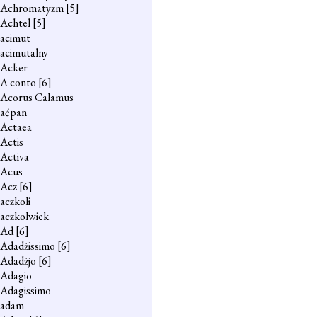
Achromatyzm
[5]
Achtel
[5]
acimut
acimutalny
Acker
A conto
[6]
Acorus Calamus
aćpan
Actaea
Actis
Activa
Acus
Acz
[6]
aczkoli
aczkolwiek
Ad
[6]
Adadżissimo
[6]
Adadżjo
[6]
Adagio
Adagissimo
adam