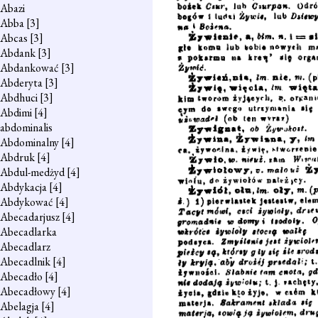
Abazi
Abba
[3]
Abcas
[3]
Abdank
[3]
Abdankować
[3]
Abderyta
[3]
Abdhuci
[3]
Abdimi
[4]
abdominalis
Abdominalny
[4]
Abdruk
[4]
Abdul-medżyd
[4]
Abdykacja
[4]
Abdykować
[4]
Abecadarjusz
[4]
Abecadlarka
Abecadlarz
Abecadlnik
[4]
Abecadło
[4]
Abecadłowy
[4]
Abelagja
[4]