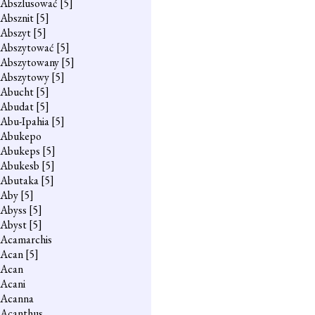
Abszlusować
[5]
Absznit
[5]
Abszyt
[5]
Abszytować
[5]
Abszytowany
[5]
Abszytowy
[5]
Abucht
[5]
Abudat
[5]
Abu-Ipahia
[5]
Abukepo
Abukeps
[5]
Abukesb
[5]
Abutaka
[5]
Aby
[5]
Abyss
[5]
Abyst
[5]
Acamarchis
Acan
[5]
Acan
Acani
Acanna
Acanthus