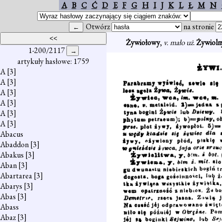
A
B
C
Ć
D
E
F
G
H
I
J
K
L
Ł
M
N
Otwórz
na stronie
Żywiołowy
,
v. mało uż
.
Żywioln
1-200/2117
artykuły hasłowe: 1759
A
[3]
A
[3]
A
[3]
A
[3]
A
[3]
A
[3]
Abacus
Abaddon
[3]
Abakus
[3]
Aban
[3]
Abartarea
[3]
Abarys
[3]
Abas
[3]
Abass
Abaz
[3]