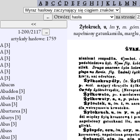
A
B
C
Ć
D
E
F
G
H
I
J
K
L
Ł
M
N
Otwórz
na stronie
Żyłokruch
,
u
,
lm
y
,
m. górn
1-200/2117
napełniony gatunkami ilu, marglu , 
artykuły hasłowe: 1759
A
[3]
A
[3]
A
[3]
A
[3]
A
[3]
A
[3]
Abacus
Abaddon
[3]
Abakus
[3]
Aban
[3]
Abartarea
[3]
Abarys
[3]
Abas
[3]
Abass
Abaz
[3]