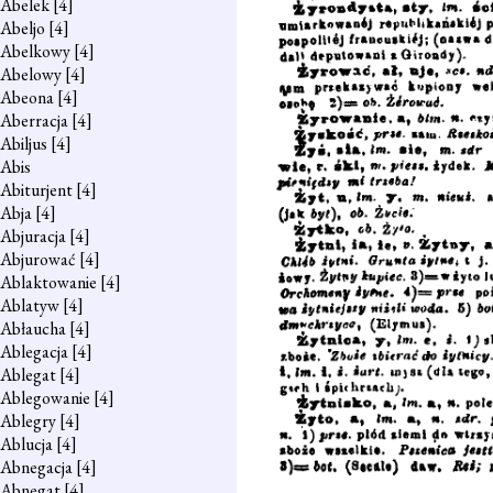
Abelek
[4]
Abeljo
[4]
Abelkowy
[4]
Abelowy
[4]
Abeona
[4]
Aberracja
[4]
Abiljus
[4]
Abis
Abiturjent
[4]
Abja
[4]
Abjuracja
[4]
Abjurować
[4]
Ablaktowanie
[4]
Ablatyw
[4]
Abłaucha
[4]
Ablegacja
[4]
Ablegat
[4]
Ablegowanie
[4]
Ablegry
[4]
Ablucja
[4]
Abnegacja
[4]
Abnegat
[4]