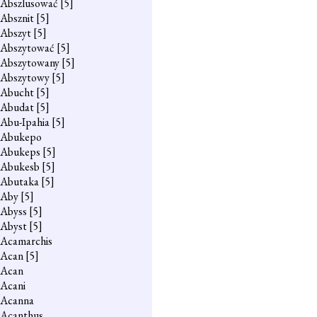
Abszlusować
[5]
Absznit
[5]
Abszyt
[5]
Abszytować
[5]
Abszytowany
[5]
Abszytowy
[5]
Abucht
[5]
Abudat
[5]
Abu-Ipahia
[5]
Abukepo
Abukeps
[5]
Abukesb
[5]
Abutaka
[5]
Aby
[5]
Abyss
[5]
Abyst
[5]
Acamarchis
Acan
[5]
Acan
Acani
Acanna
Acanthus