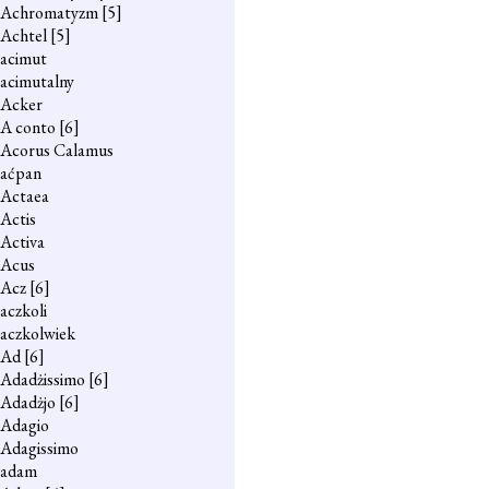
Achromatyzm
[5]
Achtel
[5]
acimut
acimutalny
Acker
A conto
[6]
Acorus Calamus
aćpan
Actaea
Actis
Activa
Acus
Acz
[6]
aczkoli
aczkolwiek
Ad
[6]
Adadżissimo
[6]
Adadżjo
[6]
Adagio
Adagissimo
adam