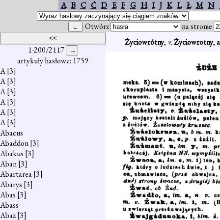
A
B
C
Ć
D
E
F
G
H
I
J
K
L
Ł
M
N
Otwórz
na stronie
Życiowrótny
,
v.
Życiowrotny
,
a
1-200/2117
artykuły hasłowe: 1759
A
[3]
A
[3]
A
[3]
A
[3]
A
[3]
A
[3]
Abacus
Abaddon
[3]
Abakus
[3]
Aban
[3]
Abartarea
[3]
Abarys
[3]
Abas
[3]
Abass
Abaz
[3]