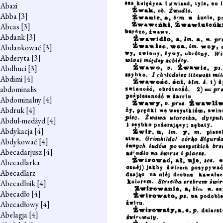
Abazi
Abba
[3]
Abcas
[3]
Abdank
[3]
Abdankować
[3]
Abderyta
[3]
Abdhuci
[3]
Abdimi
[4]
abdominalis
Abdominalny
[4]
Abdruk
[4]
Abdul-medżyd
[4]
Abdykacja
[4]
Abdykować
[4]
Abecadarjusz
[4]
Abecadlarka
Abecadlarz
Abecadlnik
[4]
Abecadło
[4]
Abecadłowy
[4]
Abelagja
[4]