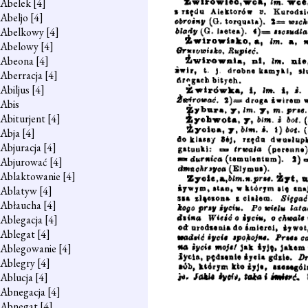
Abelek
[4]
Abeljo
[4]
Abelkowy
[4]
Abelowy
[4]
Abeona
[4]
Aberracja
[4]
Abiljus
[4]
Abis
Abiturjent
[4]
Abja
[4]
Abjuracja
[4]
Abjurować
[4]
Ablaktowanie
[4]
Ablatyw
[4]
Abłaucha
[4]
Ablegacja
[4]
Ablegat
[4]
Ablegowanie
[4]
Ablegry
[4]
Ablucja
[4]
Abnegacja
[4]
Abnegat
[4]