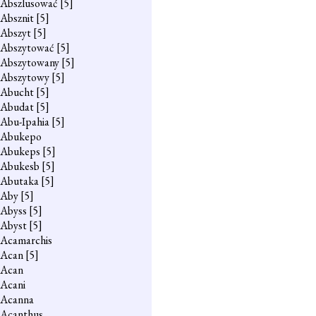
Abszlusować
[5]
Absznit
[5]
Abszyt
[5]
Abszytować
[5]
Abszytowany
[5]
Abszytowy
[5]
Abucht
[5]
Abudat
[5]
Abu-Ipahia
[5]
Abukepo
Abukeps
[5]
Abukesb
[5]
Abutaka
[5]
Aby
[5]
Abyss
[5]
Abyst
[5]
Acamarchis
Acan
[5]
Acan
Acani
Acanna
Acanthus