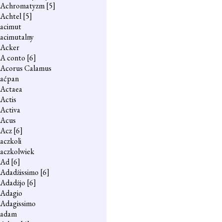
Achromatyzm
[5]
Achtel
[5]
acimut
acimutalny
Acker
A conto
[6]
Acorus Calamus
aćpan
Actaea
Actis
Activa
Acus
Acz
[6]
aczkoli
aczkolwiek
Ad
[6]
Adadżissimo
[6]
Adadżjo
[6]
Adagio
Adagissimo
adam