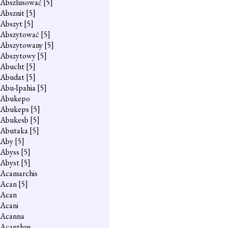
Abszlusować
[5]
Absznit
[5]
Abszyt
[5]
Abszytować
[5]
Abszytowany
[5]
Abszytowy
[5]
Abucht
[5]
Abudat
[5]
Abu-Ipahia
[5]
Abukepo
Abukeps
[5]
Abukesb
[5]
Abutaka
[5]
Aby
[5]
Abyss
[5]
Abyst
[5]
Acamarchis
Acan
[5]
Acan
Acani
Acanna
Acanthus