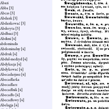
Abazi
Abba
[3]
Abcas
[3]
Abdank
[3]
Abdankować
[3]
Abderyta
[3]
Abdhuci
[3]
Abdimi
[4]
abdominalis
Abdominalny
[4]
Abdruk
[4]
Abdul-medżyd
[4]
Abdykacja
[4]
Abdykować
[4]
Abecadarjusz
[4]
Abecadlarka
Abecadlarz
Abecadlnik
[4]
Abecadło
[4]
Abecadłowy
[4]
Abelagja
[4]