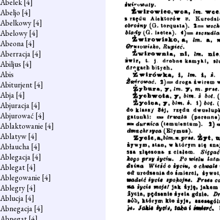
Abelek
[4]
Abeljo
[4]
Abelkowy
[4]
Abelowy
[4]
Abeona
[4]
Aberracja
[4]
Abiljus
[4]
Abis
Abiturjent
[4]
Abja
[4]
Abjuracja
[4]
Abjurować
[4]
Ablaktowanie
[4]
Ablatyw
[4]
Abłaucha
[4]
Ablegacja
[4]
Ablegat
[4]
Ablegowanie
[4]
Ablegry
[4]
Ablucja
[4]
Abnegacja
[4]
Abnegat
[4]