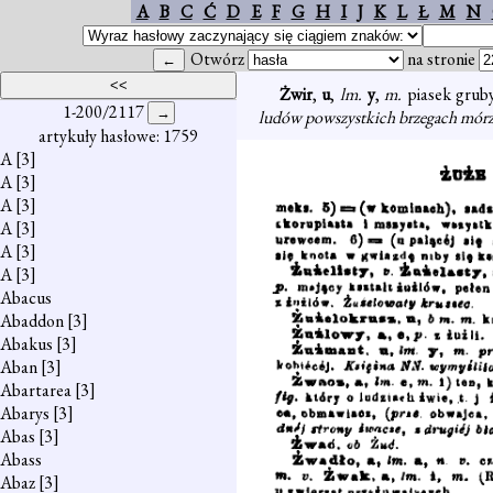
A
B
C
Ć
D
E
F
G
H
I
J
K
L
Ł
M
N
Otwórz
na stronie
Żwir
,
u
,
lm.
y
,
m.
piasek grub
1-200/2117
ludów powszystkich brzegach mórz 
artykuły hasłowe: 1759
A
[3]
A
[3]
A
[3]
A
[3]
A
[3]
A
[3]
Abacus
Abaddon
[3]
Abakus
[3]
Aban
[3]
Abartarea
[3]
Abarys
[3]
Abas
[3]
Abass
Abaz
[3]