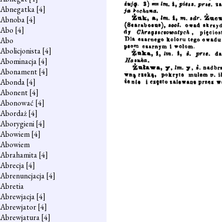
Abnegatka
[4]
Abnoba
[4]
Abo
[4]
Abo
Abolicjonista
[4]
Abominacja
[4]
Abonament
[4]
Abonda
[4]
Abonent
[4]
Abonować
[4]
Abordaż
[4]
Aborygieni
[4]
Abowiem
[4]
Abowiem
Abrahamita
[4]
Abrecja
[4]
Abrenuncjacja
[4]
Abretia
Abrewjacja
[4]
Abrewjator
[4]
Abrewjatura
[4]