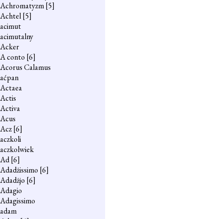
Achromatyzm
[5]
Achtel
[5]
acimut
acimutalny
Acker
A conto
[6]
Acorus Calamus
aćpan
Actaea
Actis
Activa
Acus
Acz
[6]
aczkoli
aczkolwiek
Ad
[6]
Adadżissimo
[6]
Adadżjo
[6]
Adagio
Adagissimo
adam