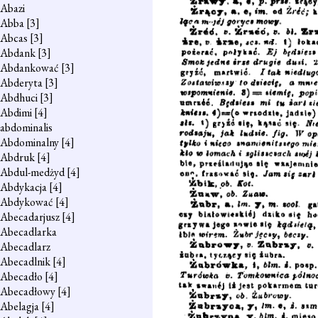
Abazi
Abba
[3]
Abcas
[3]
Abdank
[3]
Abdankować
[3]
Abderyta
[3]
Abdhuci
[3]
Abdimi
[4]
abdominalis
Abdominalny
[4]
Abdruk
[4]
Abdul-medżyd
[4]
Abdykacja
[4]
Abdykować
[4]
Abecadarjusz
[4]
Abecadlarka
Abecadlarz
Abecadlnik
[4]
Abecadło
[4]
Abecadłowy
[4]
Abelagja
[4]