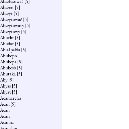
Abszlusować
[5]
Absznit
[5]
Abszyt
[5]
Abszytować
[5]
Abszytowany
[5]
Abszytowy
[5]
Abucht
[5]
Abudat
[5]
Abu-Ipahia
[5]
Abukepo
Abukeps
[5]
Abukesb
[5]
Abutaka
[5]
Aby
[5]
Abyss
[5]
Abyst
[5]
Acamarchis
Acan
[5]
Acan
Acani
Acanna
Acanthus