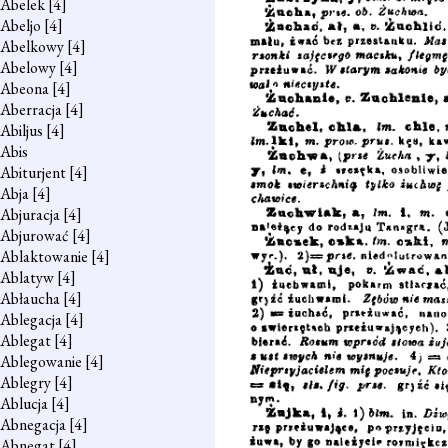
Abelek
[4]
Abeljo
[4]
Abelkowy
[4]
Abelowy
[4]
Abeona
[4]
Aberracja
[4]
Abiljus
[4]
Abis
Abiturjent
[4]
Abja
[4]
Abjuracja
[4]
Abjurować
[4]
Ablaktowanie
[4]
Ablatyw
[4]
Abłaucha
[4]
Ablegacja
[4]
Ablegat
[4]
Ablegowanie
[4]
Ablegry
[4]
Ablucja
[4]
Abnegacja
[4]
Abnegat
[4]