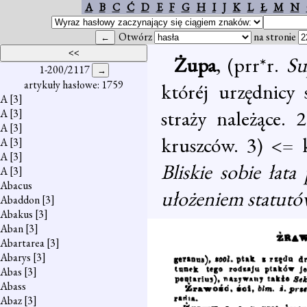
A
B
C
Ć
D
E
F
G
H
I
J
K
L
Ł
M
N
Otwórz
na stronie
Żupa
, (prr*r.
Su
1-200/2117
artykuły hasłowe: 1759
któréj urzędnicy 
A
[3]
straży należące.
A
[3]
A
[3]
kruszców. 3) <= k
A
[3]
A
[3]
Bliskie sobie łata
A
[3]
Abacus
ułożeniem statutów
Abaddon
[3]
Abakus
[3]
Aban
[3]
Abartarea
[3]
Abarys
[3]
Abas
[3]
Abass
Abaz
[3]