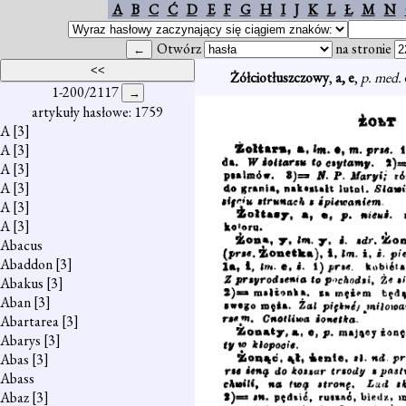
A
B
C
Ć
D
E
F
G
H
I
J
K
L
Ł
M
N
Otwórz
na stronie
Żółciotłuszczowy
,
a, e
,
p. med.
1-200/2117
artykuły hasłowe: 1759
A
[3]
A
[3]
A
[3]
A
[3]
A
[3]
A
[3]
Abacus
Abaddon
[3]
Abakus
[3]
Aban
[3]
Abartarea
[3]
Abarys
[3]
Abas
[3]
Abass
Abaz
[3]