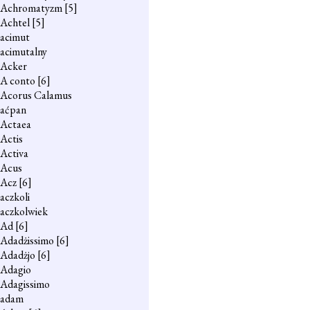
Achromatyzm
[5]
Achtel
[5]
acimut
acimutalny
Acker
A conto
[6]
Acorus Calamus
aćpan
Actaea
Actis
Activa
Acus
Acz
[6]
aczkoli
aczkolwiek
Ad
[6]
Adadżissimo
[6]
Adadżjo
[6]
Adagio
Adagissimo
adam