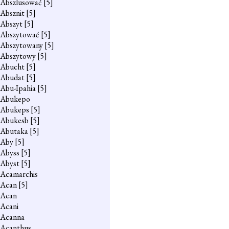
Abszlusować
[5]
Absznit
[5]
Abszyt
[5]
Abszytować
[5]
Abszytowany
[5]
Abszytowy
[5]
Abucht
[5]
Abudat
[5]
Abu-Ipahia
[5]
Abukepo
Abukeps
[5]
Abukesb
[5]
Abutaka
[5]
Aby
[5]
Abyss
[5]
Abyst
[5]
Acamarchis
Acan
[5]
Acan
Acani
Acanna
Acanthus