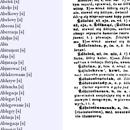
Abelek
[4]
Abeljo
[4]
Abelkowy
[4]
Abelowy
[4]
Abeona
[4]
Aberracja
[4]
Abiljus
[4]
Abis
Abiturjent
[4]
Abja
[4]
Abjuracja
[4]
Abjurować
[4]
Ablaktowanie
[4]
Ablatyw
[4]
Abłaucha
[4]
Ablegacja
[4]
Ablegat
[4]
Ablegowanie
[4]
Ablegry
[4]
Ablucja
[4]
Abnegacja
[4]
Abnegat
[4]