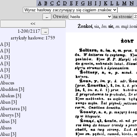
A
B
C
Ć
D
E
F
G
H
I
J
K
L
Ł
M
N
Otwórz
na stronie
Żonkoś
, sia,
lm.
sie
,
m.
mąż żoni
1-200/2117
artykuły hasłowe: 1759
A
[3]
A
[3]
A
[3]
A
[3]
A
[3]
A
[3]
Abacus
Abaddon
[3]
Abakus
[3]
Aban
[3]
Abartarea
[3]
Abarys
[3]
Abas
[3]
Abass
Abaz
[3]