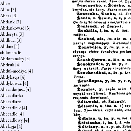
Abazi
Abba
[3]
Abcas
[3]
Abdank
[3]
Abdankować
[3]
Abderyta
[3]
Abdhuci
[3]
Abdimi
[4]
abdominalis
Abdominalny
[4]
Abdruk
[4]
Abdul-medżyd
[4]
Abdykacja
[4]
Abdykować
[4]
Abecadarjusz
[4]
Abecadlarka
Abecadlarz
Abecadlnik
[4]
Abecadło
[4]
Abecadłowy
[4]
Abelagja
[4]