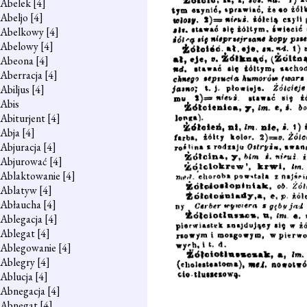
Abelek
[4]
Abeljo
[4]
Abelkowy
[4]
Abelowy
[4]
Abeona
[4]
Aberracja
[4]
Abiljus
[4]
Abis
Abiturjent
[4]
Abja
[4]
Abjuracja
[4]
Abjurować
[4]
Ablaktowanie
[4]
Ablatyw
[4]
Abłaucha
[4]
Ablegacja
[4]
Ablegat
[4]
Ablegowanie
[4]
Ablegry
[4]
Ablucja
[4]
Abnegacja
[4]
Abnegat
[4]