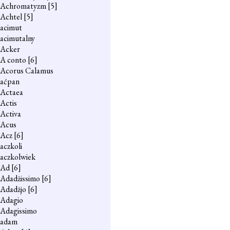
Achromatyzm
[5]
Achtel
[5]
acimut
acimutalny
Acker
A conto
[6]
Acorus Calamus
aćpan
Actaea
Actis
Activa
Acus
Acz
[6]
aczkoli
aczkolwiek
Ad
[6]
Adadżissimo
[6]
Adadżjo
[6]
Adagio
Adagissimo
adam