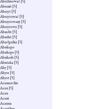
Abszlusować
[5]
Absznit
[5]
Abszyt
[5]
Abszytować
[5]
Abszytowany
[5]
Abszytowy
[5]
Abucht
[5]
Abudat
[5]
Abu-Ipahia
[5]
Abukepo
Abukeps
[5]
Abukesb
[5]
Abutaka
[5]
Aby
[5]
Abyss
[5]
Abyst
[5]
Acamarchis
Acan
[5]
Acan
Acani
Acanna
Acanthus