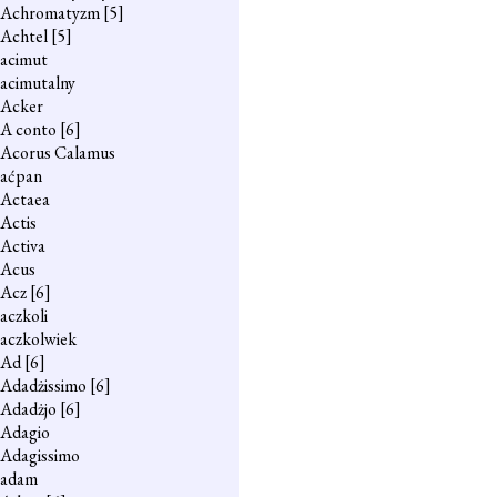
Achromatyzm
[5]
Achtel
[5]
acimut
acimutalny
Acker
A conto
[6]
Acorus Calamus
aćpan
Actaea
Actis
Activa
Acus
Acz
[6]
aczkoli
aczkolwiek
Ad
[6]
Adadżissimo
[6]
Adadżjo
[6]
Adagio
Adagissimo
adam