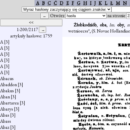
A
B
C
Ć
D
E
F
G
H
I
J
K
L
Ł
M
N
Otwórz
na stronie
Żłobkodziób
,
oba
,
lm.
oby
,
1-200/2117
wetnioecss*, (S. Novae Hollandiae
artykuły hasłowe: 1759
A
[3]
A
[3]
A
[3]
A
[3]
A
[3]
A
[3]
Abacus
Abaddon
[3]
Abakus
[3]
Aban
[3]
Abartarea
[3]
Abarys
[3]
Abas
[3]
Abass
Abaz
[3]