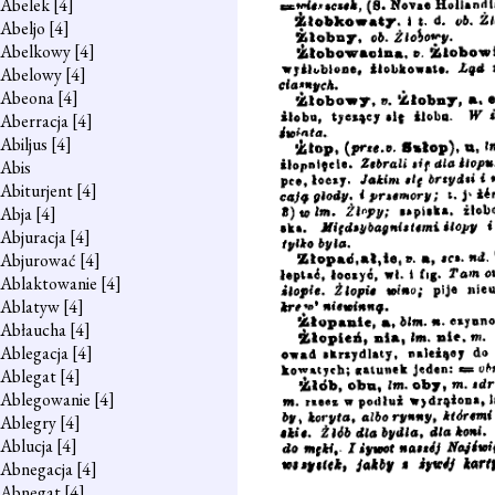
Abelek
[4]
Abeljo
[4]
Abelkowy
[4]
Abelowy
[4]
Abeona
[4]
Aberracja
[4]
Abiljus
[4]
Abis
Abiturjent
[4]
Abja
[4]
Abjuracja
[4]
Abjurować
[4]
Ablaktowanie
[4]
Ablatyw
[4]
Abłaucha
[4]
Ablegacja
[4]
Ablegat
[4]
Ablegowanie
[4]
Ablegry
[4]
Ablucja
[4]
Abnegacja
[4]
Abnegat
[4]