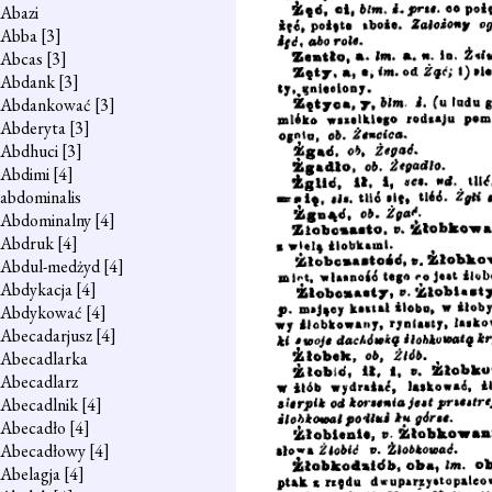
Abazi
Abba
[3]
Abcas
[3]
Abdank
[3]
Abdankować
[3]
Abderyta
[3]
Abdhuci
[3]
Abdimi
[4]
abdominalis
Abdominalny
[4]
Abdruk
[4]
Abdul-medżyd
[4]
Abdykacja
[4]
Abdykować
[4]
Abecadarjusz
[4]
Abecadlarka
Abecadlarz
Abecadlnik
[4]
Abecadło
[4]
Abecadłowy
[4]
Abelagja
[4]