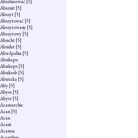
Abszlusować
[5]
Absznit
[5]
Abszyt
[5]
Abszytować
[5]
Abszytowany
[5]
Abszytowy
[5]
Abucht
[5]
Abudat
[5]
Abu-Ipahia
[5]
Abukepo
Abukeps
[5]
Abukesb
[5]
Abutaka
[5]
Aby
[5]
Abyss
[5]
Abyst
[5]
Acamarchis
Acan
[5]
Acan
Acani
Acanna
Acanthus