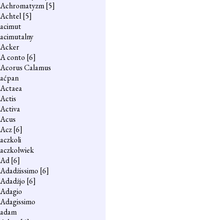
Achromatyzm
[5]
Achtel
[5]
acimut
acimutalny
Acker
A conto
[6]
Acorus Calamus
aćpan
Actaea
Actis
Activa
Acus
Acz
[6]
aczkoli
aczkolwiek
Ad
[6]
Adadżissimo
[6]
Adadżjo
[6]
Adagio
Adagissimo
adam