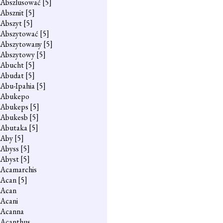
Abszlusować
[5]
Absznit
[5]
Abszyt
[5]
Abszytować
[5]
Abszytowany
[5]
Abszytowy
[5]
Abucht
[5]
Abudat
[5]
Abu-Ipahia
[5]
Abukepo
Abukeps
[5]
Abukesb
[5]
Abutaka
[5]
Aby
[5]
Abyss
[5]
Abyst
[5]
Acamarchis
Acan
[5]
Acan
Acani
Acanna
Acanthus