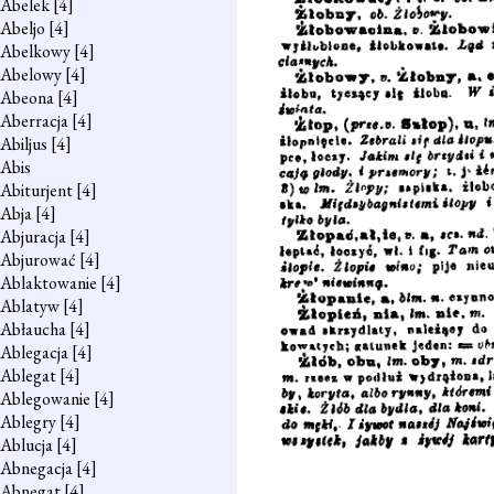
Abelek
[4]
Abeljo
[4]
Abelkowy
[4]
Abelowy
[4]
Abeona
[4]
Aberracja
[4]
Abiljus
[4]
Abis
Abiturjent
[4]
Abja
[4]
Abjuracja
[4]
Abjurować
[4]
Ablaktowanie
[4]
Ablatyw
[4]
Abłaucha
[4]
Ablegacja
[4]
Ablegat
[4]
Ablegowanie
[4]
Ablegry
[4]
Ablucja
[4]
Abnegacja
[4]
Abnegat
[4]