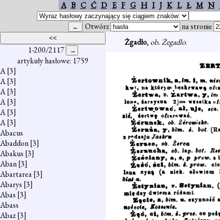
A
B
C
Ć
D
E
F
G
H
I
J
K
L
Ł
M
N
Otwórz
na stronie
Żgadło
,
ob. Żegadlo
.
1-200/2117
artykuły hasłowe: 1759
A
[3]
A
[3]
A
[3]
A
[3]
A
[3]
A
[3]
Abacus
Abaddon
[3]
Abakus
[3]
Aban
[3]
Abartarea
[3]
Abarys
[3]
Abas
[3]
Abass
Abaz
[3]