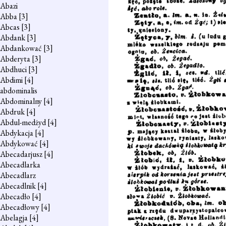
Abazi
Abba
[3]
Abcas
[3]
Abdank
[3]
Abdankować
[3]
Abderyta
[3]
Abdhuci
[3]
Abdimi
[4]
abdominalis
Abdominalny
[4]
Abdruk
[4]
Abdul-medżyd
[4]
Abdykacja
[4]
Abdykować
[4]
Abecadarjusz
[4]
Abecadlarka
Abecadlarz
Abecadlnik
[4]
Abecadło
[4]
Abecadłowy
[4]
Abelagja
[4]