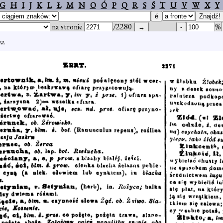
G
H
I
J
K
L
Ł
M
N
O
Ó
P
Q
R
S
Ś
T
U
V
W
X
Y
na stronie
/2280
%
a.