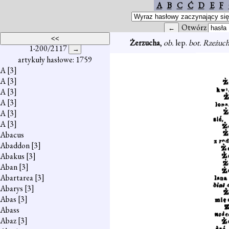
A
B
C
Ć
D
E
F
Otwórz
Żerzucha
,
ob.
lep.
bot. Rzeżuch
1-200/2117
artykuły hasłowe: 1759
A
[3]
A
[3]
A
[3]
A
[3]
A
[3]
A
[3]
Abacus
Abaddon
[3]
Abakus
[3]
Aban
[3]
Abartarea
[3]
Abarys
[3]
Abas
[3]
Abass
Abaz
[3]