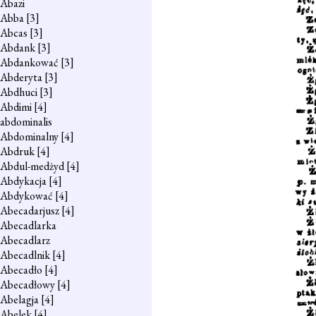
Abazi
Abba
[3]
Abcas
[3]
Abdank
[3]
Abdankować
[3]
Abderyta
[3]
Abdhuci
[3]
Abdimi
[4]
abdominalis
Abdominalny
[4]
Abdruk
[4]
Abdul-medżyd
[4]
Abdykacja
[4]
Abdykować
[4]
Abecadarjusz
[4]
Abecadlarka
Abecadlarz
Abecadlnik
[4]
Abecadło
[4]
Abecadłowy
[4]
Abelagja
[4]
Abelek
[4]