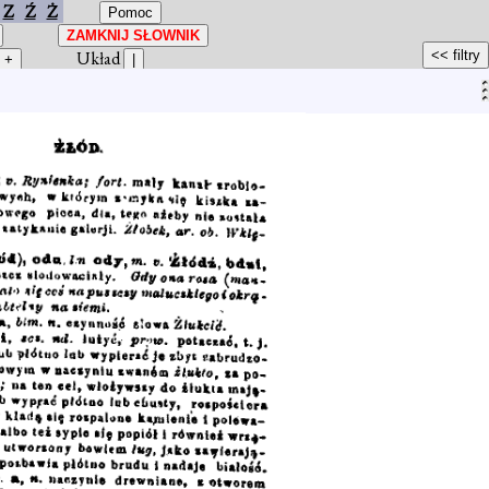
Z
Ź
Ż
Układ