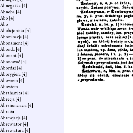
Abnegatka
[4]
Abnoba
[4]
Abo
[4]
Abo
Abolicjonista
[4]
Abominacja
[4]
Abonament
[4]
Abonda
[4]
Abonent
[4]
Abonować
[4]
Abordaż
[4]
Aborygieni
[4]
Abowiem
[4]
Abowiem
Abrahamita
[4]
Abrecja
[4]
Abrenuncjacja
[4]
Abretia
Abrewjacja
[4]
Abrewjator
[4]
Abrewjatura
[4]