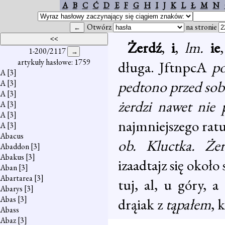
A
B
C
Ć
D
E
F
G
H
I
J
K
L
Ł
M
N
Otwórz
na stronie
Żerdź
,
i
,
lm.
ie
1-200/2117
artykuły hasłowe: 1759
długa. JftnpcA
po
A
[3]
pedtono przed sob
A
[3]
A
[3]
żerdzi nawet nie
A
[3]
A
[3]
najmniejszego ra
A
[3]
Abacus
ob. Kluctka. Żer
Abaddon
[3]
Abakus
[3]
izaadtajz się okoł
Aban
[3]
Abartarea
[3]
tuj, al, u góry, a
Abarys
[3]
Abas
[3]
drąiak z
tąpałem
, 
Abass
Abaz
[3]