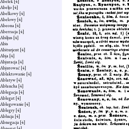
Abelek
[4]
Abeljo
[4]
Abelkowy
[4]
Abelowy
[4]
Abeona
[4]
Aberracja
[4]
Abiljus
[4]
Abis
Abiturjent
[4]
Abja
[4]
Abjuracja
[4]
Abjurować
[4]
Ablaktowanie
[4]
Ablatyw
[4]
Abłaucha
[4]
Ablegacja
[4]
Ablegat
[4]
Ablegowanie
[4]
Ablegry
[4]
Ablucja
[4]
Abnegacja
[4]
Abnegat
[4]