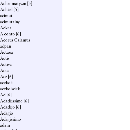
Achromatyzm
[5]
Achtel
[5]
acimut
acimutalny
Acker
A conto
[6]
Acorus Calamus
aćpan
Actaea
Actis
Activa
Acus
Acz
[6]
aczkoli
aczkolwiek
Ad
[6]
Adadżissimo
[6]
Adadżjo
[6]
Adagio
Adagissimo
adam