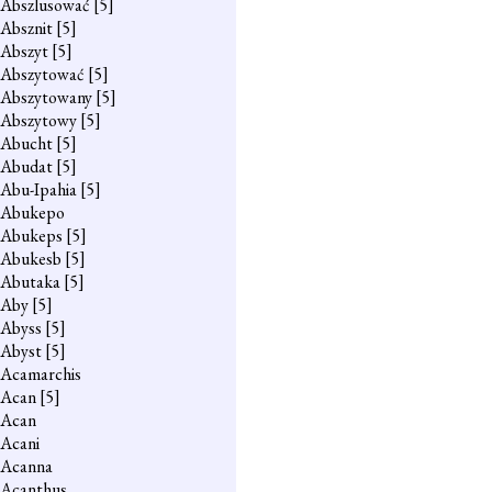
Abszlusować
[5]
Absznit
[5]
Abszyt
[5]
Abszytować
[5]
Abszytowany
[5]
Abszytowy
[5]
Abucht
[5]
Abudat
[5]
Abu-Ipahia
[5]
Abukepo
Abukeps
[5]
Abukesb
[5]
Abutaka
[5]
Aby
[5]
Abyss
[5]
Abyst
[5]
Acamarchis
Acan
[5]
Acan
Acani
Acanna
Acanthus