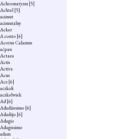
Achromatyzm
[5]
Achtel
[5]
acimut
acimutalny
Acker
A conto
[6]
Acorus Calamus
aćpan
Actaea
Actis
Activa
Acus
Acz
[6]
aczkoli
aczkolwiek
Ad
[6]
Adadżissimo
[6]
Adadżjo
[6]
Adagio
Adagissimo
adam