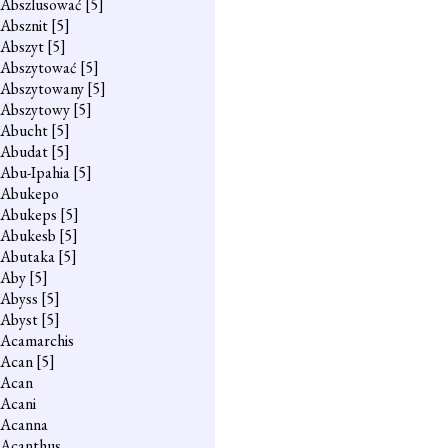
Abszlusować
[5]
Absznit
[5]
Abszyt
[5]
Abszytować
[5]
Abszytowany
[5]
Abszytowy
[5]
Abucht
[5]
Abudat
[5]
Abu-Ipahia
[5]
Abukepo
Abukeps
[5]
Abukesb
[5]
Abutaka
[5]
Aby
[5]
Abyss
[5]
Abyst
[5]
Acamarchis
Acan
[5]
Acan
Acani
Acanna
Acanthus