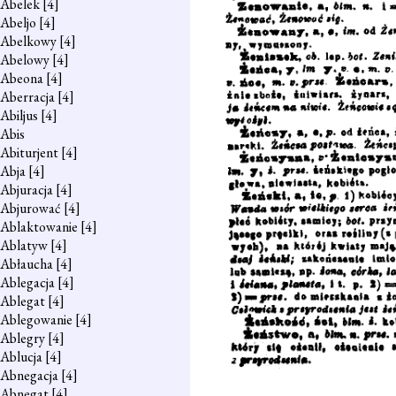
Abelek
[4]
Abeljo
[4]
Abelkowy
[4]
Abelowy
[4]
Abeona
[4]
Aberracja
[4]
Abiljus
[4]
Abis
Abiturjent
[4]
Abja
[4]
Abjuracja
[4]
Abjurować
[4]
Ablaktowanie
[4]
Ablatyw
[4]
Abłaucha
[4]
Ablegacja
[4]
Ablegat
[4]
Ablegowanie
[4]
Ablegry
[4]
Ablucja
[4]
Abnegacja
[4]
Abnegat
[4]