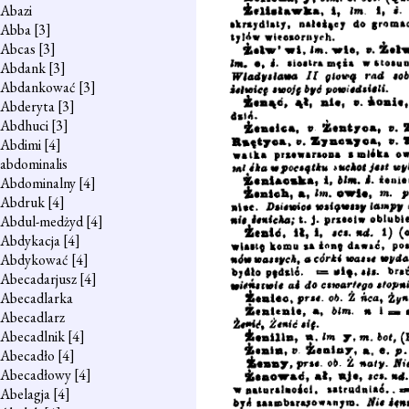
Abazi
Abba
[3]
Abcas
[3]
Abdank
[3]
Abdankować
[3]
Abderyta
[3]
Abdhuci
[3]
Abdimi
[4]
abdominalis
Abdominalny
[4]
Abdruk
[4]
Abdul-medżyd
[4]
Abdykacja
[4]
Abdykować
[4]
Abecadarjusz
[4]
Abecadlarka
Abecadlarz
Abecadlnik
[4]
Abecadło
[4]
Abecadłowy
[4]
Abelagja
[4]