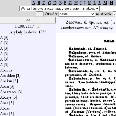
A
B
C
Ć
D
E
F
G
H
I
J
K
L
Ł
M
N
Otwórz
na stronie
Żenować
,
ał
,
uje
, scz. nd.
( z
1-200/2117
zaamberasowanym.
Nię żenuj się.
artykuły hasłowe: 1759
A
[3]
A
[3]
A
[3]
A
[3]
A
[3]
A
[3]
Abacus
Abaddon
[3]
Abakus
[3]
Aban
[3]
Abartarea
[3]
Abarys
[3]
Abas
[3]
Abass
Abaz
[3]